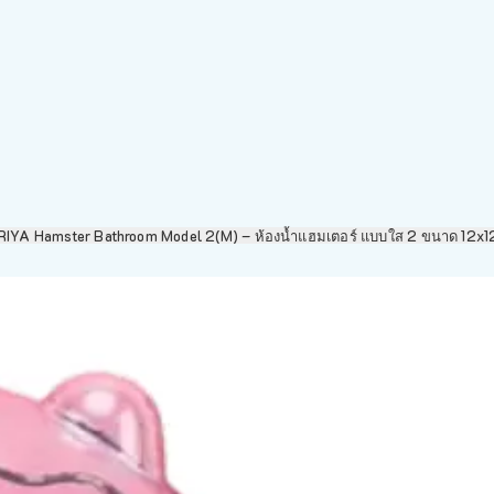
IYA Hamster Bathroom Model 2(M) – ห้องน้ำแฮมเตอร์ แบบใส 2 ขนาด 12x