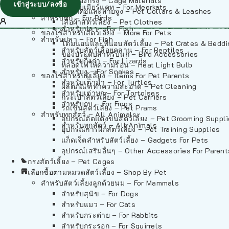
วัสดุรองกรง – Cage Materials
เข้าสู่ระบบ/ลงชื่อ
สำหรับเมียร์แคท – For Meerkats
ปลอกคอและสายจูง – Pet Collars & Leashes
สำหรับนก – For Birds
เสื้อผ้าสัตว์เลี้ยง – Pet Clothes
สำหรับปลา – For Fish
ของใช้สำหรับสัตว์เลี้ยง – More For Pets
สำหรับปลา – For Fish
โดมนอนและที่นอนสัตว์เลี้ยง – Pet Crates & Bedd
สำหรับสัตว์เลื้อยคลาน – For Reptiles
ของประดับสำหรับนก – Bird Accessories
สำหรับกิ้งก่า – For Lizards
หลอดไฟให้ความร้อน – Heat Light Bulb
สำหรับงู – For Snakes
ของใช้สำหรับผู้เลี้ยง – Items For Pet Parents
สำหรับเต่าน้ำ – For Turtles
ผลิตภัณฑ์ทำความสะอาด – Pet Cleaning
สำหรับเต่าบก – For Tortoises
กระเป๋าสัตว์เลี้ยง – Pet Carriers
สำหรับกบ – For Frogs
รถเข็นสัตว์เลี้ยง – Pet Prams
สำหรับทุกสัตว์ – All Animals
อุปกรณ์ตัดแต่งขนสัตว์เลี้ยง – Pet Grooming Suppl
สำหรับทุกสัตว์ – All Animals
อุปกรณ์การฝึกสัตว์เลี้ยง – Pet Training Supplies
แก็ดเจ็ตสำหรับสัตว์เลี้ยง – Gadgets For Pets
อุปกรณ์เสริมอื่นๆ – Other Accessories For Parent
กรงสัตว์เลี้ยง – Pet Cages
เลือกซื้อตามหมวดสัตว์เลี้ยง – Shop By Pet
สำหรับสัตว์เลี้ยงลูกด้วยนม – For Mammals
สำหรับสุนัข – For Dogs
สำหรับแมว – For Cats
สำหรับกระต่าย – For Rabbits
สำหรับกระรอก – For Squirrels