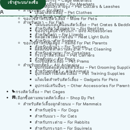
วัสดุรองกรง – Cage Materials
เข้าสู่ระบบ/ลงชื่อ
สำหรับเมียร์แคท – For Meerkats
ปลอกคอและสายจูง – Pet Collars & Leashes
สำหรับนก – For Birds
เสื้อผ้าสัตว์เลี้ยง – Pet Clothes
สำหรับปลา – For Fish
ของใช้สำหรับสัตว์เลี้ยง – More For Pets
สำหรับปลา – For Fish
โดมนอนและที่นอนสัตว์เลี้ยง – Pet Crates & Bedd
สำหรับสัตว์เลื้อยคลาน – For Reptiles
ของประดับสำหรับนก – Bird Accessories
สำหรับกิ้งก่า – For Lizards
หลอดไฟให้ความร้อน – Heat Light Bulb
สำหรับงู – For Snakes
ของใช้สำหรับผู้เลี้ยง – Items For Pet Parents
สำหรับเต่าน้ำ – For Turtles
ผลิตภัณฑ์ทำความสะอาด – Pet Cleaning
สำหรับเต่าบก – For Tortoises
กระเป๋าสัตว์เลี้ยง – Pet Carriers
สำหรับกบ – For Frogs
รถเข็นสัตว์เลี้ยง – Pet Prams
สำหรับทุกสัตว์ – All Animals
อุปกรณ์ตัดแต่งขนสัตว์เลี้ยง – Pet Grooming Suppl
สำหรับทุกสัตว์ – All Animals
อุปกรณ์การฝึกสัตว์เลี้ยง – Pet Training Supplies
แก็ดเจ็ตสำหรับสัตว์เลี้ยง – Gadgets For Pets
อุปกรณ์เสริมอื่นๆ – Other Accessories For Parent
กรงสัตว์เลี้ยง – Pet Cages
เลือกซื้อตามหมวดสัตว์เลี้ยง – Shop By Pet
สำหรับสัตว์เลี้ยงลูกด้วยนม – For Mammals
สำหรับสุนัข – For Dogs
สำหรับแมว – For Cats
สำหรับกระต่าย – For Rabbits
สำหรับกระรอก – For Squirrels