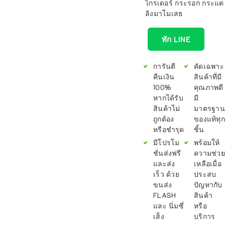
ไกรเดอร์ กระรอก กระแต
ลิงมาโมเสธ
ทัก LINE
การันตี
คัดเฉพาะ
คืนเงิน
สินค้าที่มี
100%
คุณภาพดี
หากได้รับ
มี
สินค้าไม่
มาตรฐาน
ถูกต้อง
ของแท้ทุก
หรือชำรุด
ชิ้น
มีโปรโม
พร้อมให้
ชั่นส่งฟรี
ความช่วย
และส่ง
เหลือเมื่อ
เร็ว ด้วย
ประสบ
ขนส่ง
ปัญหากับ
FLASH
สินค้า
และ นิ่มซี่
หรือ
เส็ง
บริการ