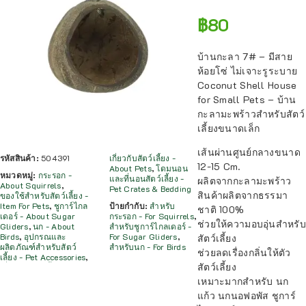
฿
80
บ้านกะลา 7# – มีสาย
ห้อยโซ่ ไม่เจาะรูระบาย
Coconut Shell House
for Small Pets – บ้าน
กะลามะพร้าวสำหรับสัตว์
เลี้ยงขนาดเล็ก
เส้นผ่านศูนย์กลางขนาด
รหัสสินค้า:
504391
เกี่ยวกับสัตว์เลี้ยง -
12-15 Cm.
About Pets
,
โดมนอน
หมวดหมู่:
กระรอก -
และที่นอนสัตว์เลี้ยง -
ผลิตจากกะลามะพร้าว
About Squirrels
,
Pet Crates & Bedding
สินค้าผลิตจากธรรมา
ของใช้สำหรับสัตว์เลี้ยง -
Item For Pets
,
ชูการ์ไกล
ป้ายกำกับ:
สำหรับ
ชาติ 100%
เดอร์ - About Sugar
กระรอก - For Squirrels
,
ช่วยให้ความอบอุ่นสำหรับ
Gliders
,
นก - About
สำหรับชูการ์ไกลเดอร์ -
Birds
,
อุปกรณและ
For Sugar Gliders
,
สัตว์เลี้ยง
ผลิตภัณฑ์สำหรับสัตว์
สำหรับนก - For Birds
ช่วยลดเรื่องกลิ่นให้ตัว
เลี้ยง - Pet Accessories
,
สัตว์เลี้ยง
เหมาะมากสำหรับ นก
แก้ว นกนอฟอพัส ชูการ์