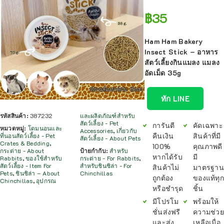
฿
35
Ham Ham Bakery
Insect Stick – อาหาร
สัตว์เลี้ยงกินแมลง แมลง
อัดเม็ด 35g
ทัก LINE
รหัสสินค้า:
387232
และผลิตภัณฑ์สำหรับ
สัตว์เลี้ยง - Pet
การันตี
คัดเฉพาะ
หมวดหมู่:
โดมนอนและ
Accessories
,
เกี่ยวกับ
คืนเงิน
สินค้าที่มี
ที่นอนสัตว์เลี้ยง - Pet
สัตว์เลี้ยง - About Pets
Crates & Bedding
,
100%
คุณภาพดี
กระต่าย - About
ป้ายกำกับ:
สำหรับ
หากได้รับ
มี
Rabbits
,
ของใช้สำหรับ
กระต่าย - For Rabbits
,
สัตว์เลี้ยง - Item For
สำหรับชินชิล่า - For
สินค้าไม่
มาตรฐาน
Pets
,
ชินชิล่า – About
Chinchillas
ถูกต้อง
ของแท้ทุก
Chinchillas
,
อุปกรณ
หรือชำรุด
ชิ้น
มีโปรโม
พร้อมให้
ชั่นส่งฟรี
ความช่วย
และส่ง
เหลือเมื่อ