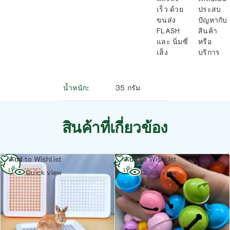
เร็ว ด้วย
ประสบ
ขนส่ง
ปัญหากับ
FLASH
สินค้า
และ นิ่มซี่
หรือ
เส็ง
บริการ
น้ำหนัก
35 กรัม
สินค้าที่เกี่ยวข้อง
อ่าน
อ่าน
Add to Wishlist
Add to Wishlist
เพิ่ม
เพิ่ม
Quick view
Quick view