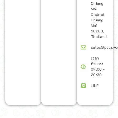
Chiang
Mai
District,
Chiang
Mai
50200,
Thailand
sales@petz.wo
เวลา
ทำการ:
09:00 -
20:30
LINE