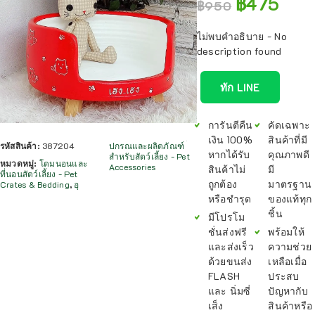
฿
475
฿
950
ไม่พบคำอธิบาย - No
description found
ทัก LINE
การันตีคืน
คัดเฉพาะ
เงิน 100%
สินค้าที่มี
รหัสสินค้า:
387204
ปกรณและผลิตภัณฑ์
หากได้รับ
คุณภาพดี
สำหรับสัตว์เลี้ยง - Pet
หมวดหมู่:
โดมนอนและ
Accessories
สินค้าไม่
มี
ที่นอนสัตว์เลี้ยง - Pet
ถูกต้อง
มาตรฐาน
Crates & Bedding
,
อุ
หรือชำรุด
ของแท้ทุก
ชิ้น
มีโปรโม
ชั่นส่งฟรี
พร้อมให้
และส่งเร็ว
ความช่วย
ด้วยขนส่ง
เหลือเมื่อ
FLASH
ประสบ
และ นิ่มซี่
ปัญหากับ
เส็ง
สินค้าหรือ