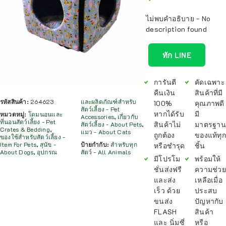
ไม่พบคำอธิบาย - No
description found
ทัก LINE
การันตี
คัดเฉพาะ
คืนเงิน
สินค้าที่มี
รหัสสินค้า:
264623
และผลิตภัณฑ์สำหรับ
100%
คุณภาพดี
สัตว์เลี้ยง - Pet
หากได้รับ
มี
หมวดหมู่:
โดมนอนและ
Accessories
,
เกี่ยวกับ
ที่นอนสัตว์เลี้ยง - Pet
สินค้าไม่
มาตรฐาน
สัตว์เลี้ยง - About Pets
,
Crates & Bedding
,
แมว - About Cats
ถูกต้อง
ของแท้ทุก
ของใช้สำหรับสัตว์เลี้ยง -
Item For Pets
,
สุนัข -
ป้ายกำกับ:
สำหรับทุก
หรือชำรุด
ชิ้น
About Dogs
,
อุปกรณ
สัตว์ - All Animals
มีโปรโม
พร้อมให้
ชั่นส่งฟรี
ความช่วย
และส่ง
เหลือเมื่อ
เร็ว ด้วย
ประสบ
ขนส่ง
ปัญหากับ
FLASH
สินค้า
และ นิ่มซี่
หรือ