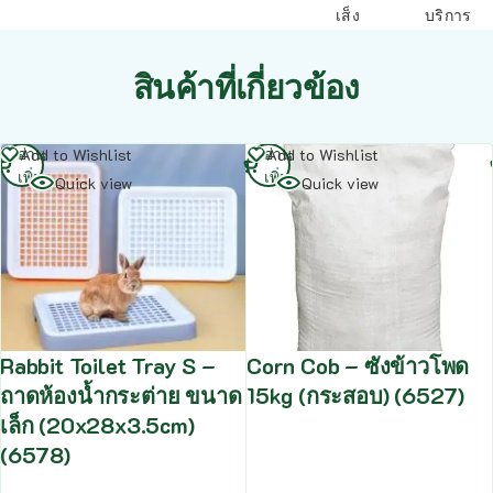
เส็ง
บริการ
สินค้าที่เกี่ยวข้อง
อ่าน
อ่าน
Add to Wishlist
Add to Wishlist
เพิ่ม
เพิ่ม
Quick view
Quick view
Rabbit Toilet Tray S –
Corn Cob – ซังข้าวโพด
ถาดห้องน้ำกระต่าย ขนาด
15kg (กระสอบ) (6527)
เล็ก (20x28x3.5cm)
(6578)