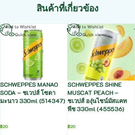
สินค้าที่เกี่ยวข้อง
อ่าน
อ่าน
Add to Wishlist
Add to Wishlist
เพิ่ม
เพิ่ม
Quick view
Quick view
SCHWEPPES MANAO
SCHWEPPES SHINE
SODA – ชเวปส์ โซดา
MUSCAT PEACH –
มะนาว 330ml (514347)
ชเวปส์ องุ่นไชน์มัสแคท
พีช 330ml (455536)
฿
20
฿
20