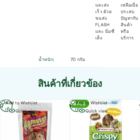
และส่ง
เหลือเมื่อ
เร็ว ด้วย
ประสบ
ขนส่ง
ปัญหากับ
FLASH
สินค้า
และ นิ่มซี่
หรือ
เส็ง
บริการ
น้ำหนัก
70 กรัม
สินค้าที่เกี่ยวข้อง
อ่าน
อ่าน
Add to Wishlist
Add to Wishlist
SALE
เพิ่ม
เพิ่ม
Quick view
Quick view