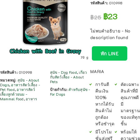
รหัสสินค้า:
010998
฿
23
฿
25
ไม่พบคำอธิบาย - No
description found
ทัก LINE
MARIA
รหัสสินค้า:
010998
สุนัข - Dog Food
,
เกี่ยว
กับสัตว์เลี้ยง - About
หมวดหมู่:
สุนัข - About
Pets
การันตี
คัดเฉพาะ
Dogs
,
อาหารสัตว์เลี้ยง -
Pet Food
,
อาหารสัตว์
ป้ายกำกับ:
สำหรับสุนัข -
คืนเงิน
สินค้าที่มี
เลี้ยงลูกด้วยนม -
For Dogs
100%
คุณภาพดี
Mammal Food
,
อาหาร
หากได้รับ
มี
สินค้าไม่
มาตรฐาน
ถูกต้อง
ของแท้ทุก
หรือชำรุด
ชิ้น
มีโปรโม
พร้อมให้
ชั่นส่งฟรี
ความช่วย