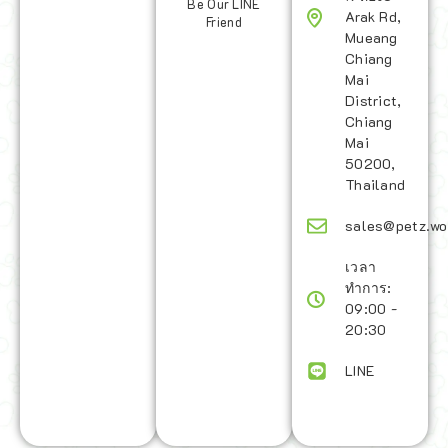
Be Our LINE
Arak Rd,
Friend
Mueang
Chiang
Mai
District,
Chiang
Mai
50200,
Thailand
sales@petz.wo
เวลา
ทำการ:
09:00 -
20:30
LINE