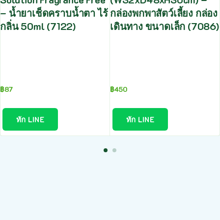
– น้ำยาเช็ดคราบน้ำตา ไร้
กล่องพกพาสัตว์เลี้ยง กล่อง
กลิ่น 50ml (7122)
เดินทาง ขนาดเล็ก (7086)
฿
87
฿
450
ทัก LINE
ทัก LINE