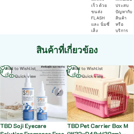
เร็ว ด้วย
ประสบ
ขนส่ง
ปัญหากับ
FLASH
สินค้า
และ นิ่มซี่
หรือ
เส็ง
บริการ
สินค้าที่เกี่ยวข้อง
อ่าน
อ่าน
Add to Wishlist
Add to Wishlist
เพิ่ม
เพิ่ม
Quick view
Quick view
TBD Soji Eyecare
TBD Pet Carrier Box M
Solution Fragrance Free
(W32xD48xH30cm) –