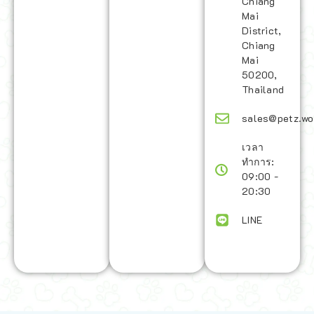
Chiang
Mai
District,
Chiang
Mai
50200,
Thailand
sales@petz.wo
เวลา
ทำการ:
09:00 -
20:30
LINE