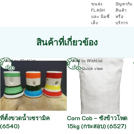
ขนส่ง
ปัญหากับ
FLASH
สินค้า
และ นิ่มซี่
หรือ
เส็ง
บริการ
สินค้าที่เกี่ยวข้อง
อ่าน
อ่าน
Add to Wishlist
Add to Wishlist
เพิ่ม
เพิ่ม
Quick view
Quick view
ที่ตั้งขวดน้ำเซรามิค
Corn Cob – ซังข้าวโพด
(6540)
15kg (กระสอบ) (6527)