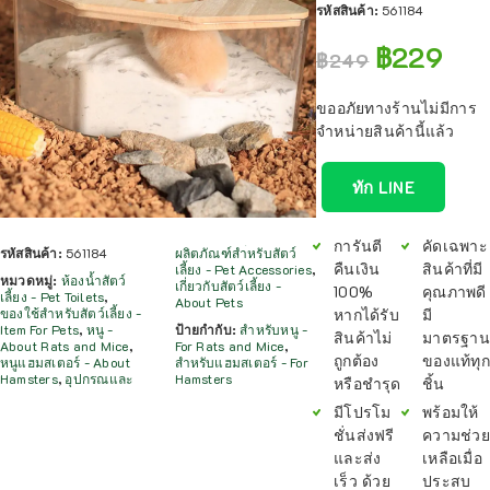
รหัสสินค้า:
561184
฿
229
฿
249
ขออภัยทางร้านไม่มีการ
จำหน่ายสินค้านี้แล้ว
ทัก LINE
การันตี
คัดเฉพาะ
รหัสสินค้า:
561184
ผลิตภัณฑ์สำหรับสัตว์
คืนเงิน
สินค้าที่มี
เลี้ยง - Pet Accessories
,
หมวดหมู่:
ห้องน้ำสัตว์
เกี่ยวกับสัตว์เลี้ยง -
100%
คุณภาพดี
เลี้ยง - Pet Toilets
,
About Pets
หากได้รับ
มี
ของใช้สำหรับสัตว์เลี้ยง -
Item For Pets
,
หนู -
ป้ายกำกับ:
สำหรับหนู -
สินค้าไม่
มาตรฐาน
About Rats and Mice
,
For Rats and Mice
,
ถูกต้อง
ของแท้ทุก
หนูแฮมสเตอร์ - About
สำหรับแฮมสเตอร์ - For
Hamsters
,
อุปกรณและ
Hamsters
หรือชำรุด
ชิ้น
มีโปรโม
พร้อมให้
ชั่นส่งฟรี
ความช่วย
และส่ง
เหลือเมื่อ
เร็ว ด้วย
ประสบ