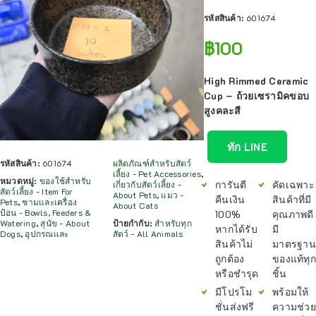
รหัสสินค้า:
601674
฿
100
High Rimmed Ceramic
Cup – ถ้วยเซรามิคขอบ
สูงคละสี
ทัก LINE
รหัสสินค้า:
601674
ผลิตภัณฑ์สำหรับสัตว์
เลี้ยง - Pet Accessories
,
หมวดหมู่:
ของใช้สำหรับ
การันตี
คัดเฉพาะ
เกี่ยวกับสัตว์เลี้ยง -
สัตว์เลี้ยง - Item For
About Pets
,
แมว -
คืนเงิน
สินค้าที่มี
Pets
,
ชามและเครื่อง
About Cats
ป้อน - Bowls, Feeders &
100%
คุณภาพดี
Watering
,
สุนัข - About
ป้ายกำกับ:
สำหรับทุก
หากได้รับ
มี
Dogs
,
อุปกรณและ
สัตว์ - All Animals
สินค้าไม่
มาตรฐาน
ถูกต้อง
ของแท้ทุก
หรือชำรุด
ชิ้น
มีโปรโม
พร้อมให้
ชั่นส่งฟรี
ความช่วย