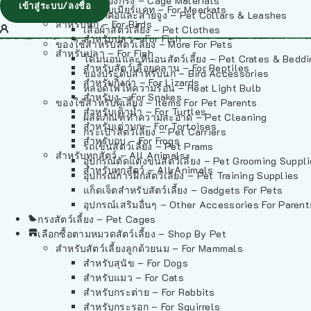
วัสดุรองกรง – Cage Materials
เข้าสู่ระบบ/ลงชื่อ
สำหรับเมียร์แคท – For Meerkats
ปลอกคอและสายจูง – Pet Collars & Leashes
สำหรับนก – For Birds
เสื้อผ้าสัตว์เลี้ยง – Pet Clothes
สำหรับปลา – For Fish
ของใช้สำหรับสัตว์เลี้ยง – More For Pets
สำหรับปลา – For Fish
โดมนอนและที่นอนสัตว์เลี้ยง – Pet Crates & Bedd
สำหรับสัตว์เลื้อยคลาน – For Reptiles
ของประดับสำหรับนก – Bird Accessories
สำหรับกิ้งก่า – For Lizards
หลอดไฟให้ความร้อน – Heat Light Bulb
สำหรับงู – For Snakes
ของใช้สำหรับผู้เลี้ยง – Items For Pet Parents
สำหรับเต่าน้ำ – For Turtles
ผลิตภัณฑ์ทำความสะอาด – Pet Cleaning
สำหรับเต่าบก – For Tortoises
กระเป๋าสัตว์เลี้ยง – Pet Carriers
สำหรับกบ – For Frogs
รถเข็นสัตว์เลี้ยง – Pet Prams
สำหรับทุกสัตว์ – All Animals
อุปกรณ์ตัดแต่งขนสัตว์เลี้ยง – Pet Grooming Suppl
สำหรับทุกสัตว์ – All Animals
อุปกรณ์การฝึกสัตว์เลี้ยง – Pet Training Supplies
แก็ดเจ็ตสำหรับสัตว์เลี้ยง – Gadgets For Pets
อุปกรณ์เสริมอื่นๆ – Other Accessories For Parent
กรงสัตว์เลี้ยง – Pet Cages
เลือกซื้อตามหมวดสัตว์เลี้ยง – Shop By Pet
สำหรับสัตว์เลี้ยงลูกด้วยนม – For Mammals
สำหรับสุนัข – For Dogs
สำหรับแมว – For Cats
สำหรับกระต่าย – For Rabbits
สำหรับกระรอก – For Squirrels