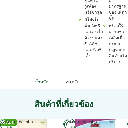
สินค้าไม่
มี
ถูกต้อง
มาตรฐาน
หรือชำรุด
ของแท้ทุก
ชิ้น
มีโปรโม
ชั่นส่งฟรี
พร้อมให้
และส่งเร็ว
ความช่วย
ด้วยขนส่ง
เหลือเมื่อ
FLASH
ประสบ
และ นิ่มซี่
ปัญหากับ
เส็ง
สินค้าหรือ
บริการ
น้ำหนัก
120 กรัม
สินค้าที่เกี่ยวข้อง
อ่าน
อ่าน
Add to Wishlist
Add to Wishlist
SALE
เพิ่ม
เพิ่ม