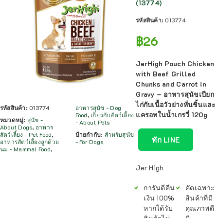
(13774)
รหัสสินค้า:
013774
฿
26
JerHigh Pouch Chicken
with Beef Grilled
Chunks and Carrot in
Gravy – อาหารสุนัขเปียก
ไก่กับเนื้อวัวย่างหั่นชิ้นและ
รหัสสินค้า:
013774
อาหารสุนัข - Dog
แครอทในน้ำเกรวี่ 120g
Food
,
เกี่ยวกับสัตว์เลี้ยง
หมวดหมู่:
สุนัข -
- About Pets
About Dogs
,
อาหาร
สัตว์เลี้ยง - Pet Food
,
ป้ายกำกับ:
สำหรับสุนัข
ทัก LINE
อาหารสัตว์เลี้ยงลูกด้วย
- For Dogs
นม - Mammal Food
,
Jer High
การันตีคืน
คัดเฉพาะ
เงิน 100%
สินค้าที่มี
หากได้รับ
คุณภาพดี