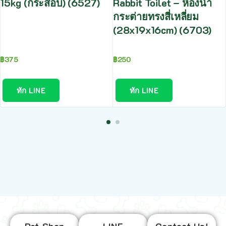
15kg (กระสอบ) (6527)
Rabbit Toilet – ห้องน้ำ
กระต่ายทรงสี่เหลี่ยม
(28x19x16cm) (6703)
฿
375
฿
250
ทัก LINE
ทัก LINE