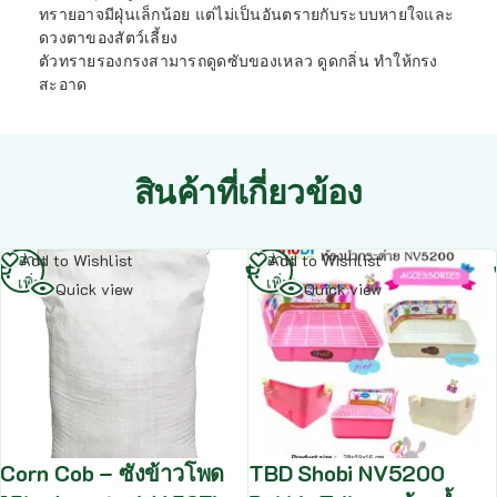
ทรายอาจมีฝุ่นเล็กน้อย แต่ไม่เป็นอันตรายกับระบบหายใจและ
ดวงตาของสัตว์เลี้ยง
ตัวทรายรองกรงสามารถดูดซับของเหลว ดูดกลิ่น ทำให้กรง
สะอาด
สินค้าที่เกี่ยวข้อง
อ่าน
อ่าน
Add to Wishlist
Add to Wishlist
เพิ่ม
เพิ่ม
Quick view
Quick view
Corn Cob – ซังข้าวโพด
TBD Shobi NV5200