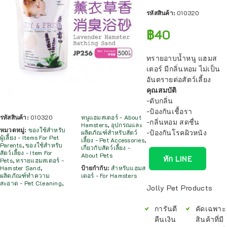
รหัสสินค้า:
010320
฿
40
ทรายอาบน้ำหนู แฮมส
เตอร์ มีกลิ่นหอม ไม่เป็น
อันตรายต่อสัตว์เลี้ยง
คุณสมบัติ
-ดับกลิ่น
-ป้องกันเชื้อรา
รหัสสินค้า:
010320
หนูแฮมสเตอร์ - About
-กลิ่นหอม สดชื่น
Hamsters
,
อุปกรณและ
หมวดหมู่:
ของใช้สำหรับ
-ป้องกันโรคผิวหนัง
ผลิตภัณฑ์สำหรับสัตว์
ผู้เลี้ยง - Items For Pet
เลี้ยง - Pet Accessories
,
Parents
,
ของใช้สำหรับ
เกี่ยวกับสัตว์เลี้ยง -
สัตว์เลี้ยง - Item For
About Pets
ทัก LINE
Pets
,
ทรายแฮมสเตอร์ -
Hamster Sand
,
ป้ายกำกับ:
สำหรับแฮมส
ผลิตภัณฑ์ทำความ
เตอร์ - For Hamsters
สะอาด - Pet Cleaning
,
Jolly Pet Products
การันตี
คัดเฉพาะ
คืนเงิน
สินค้าที่มี