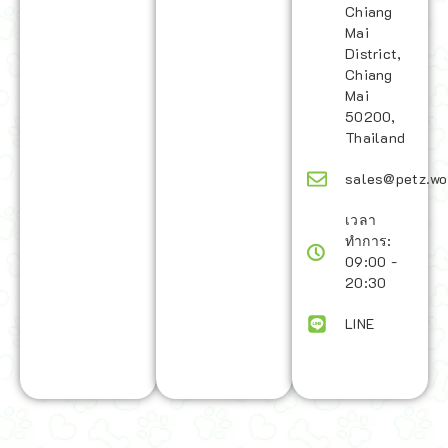
Chiang
Mai
District,
Chiang
Mai
50200,
Thailand
sales@petz.wo
เวลา
ทำการ:
09:00 -
20:30
LINE