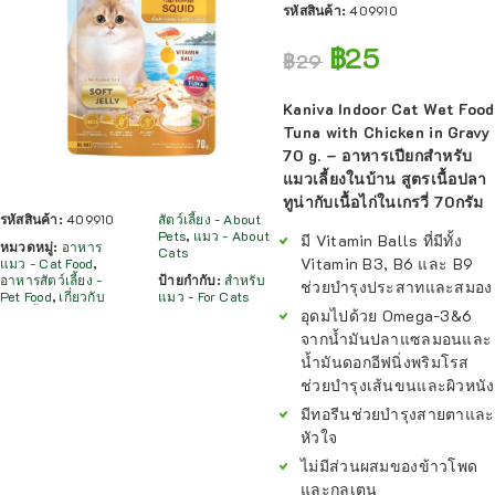
รหัสสินค้า:
409910
฿
25
฿
29
Kaniva Indoor Cat Wet Food
Tuna with Chicken in Gravy
70 g. – อาหารเปียกสำหรับ
แมวเลี้ยงในบ้าน สูตรเนื้อปลา
ทูน่ากับเนื้อไก่ในเกรวี่ 70กรัม
รหัสสินค้า:
409910
สัตว์เลี้ยง - About
Pets
,
แมว - About
มี Vitamin Balls ที่มีทั้ง
หมวดหมู่:
อาหาร
Cats
Vitamin B3, B6 และ B9
แมว - Cat Food
,
อาหารสัตว์เลี้ยง -
ป้ายกำกับ:
สำหรับ
ช่วยบำรุงประสาทและสมอง
Pet Food
,
เกี่ยวกับ
แมว - For Cats
อุดมไปด้วย Omega-3&6
จากน้ำมันปลาแซลมอนและ
น้ำมันดอกอีฟนิ่งพริมโรส
ช่วยบำรุงเส้นขนและผิวหนัง
มีทอรีนช่วยบำรุงสายตาและ
หัวใจ
ไม่มีส่วนผสมของข้าวโพด
และกลูเตน