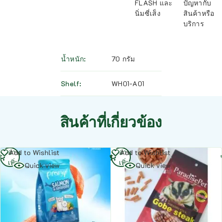
FLASH และ
ปัญหากับ
นิ่มซี่เส็ง
สินค้าหรือ
บริการ
น้ำหนัก
70 กรัม
Shelf
WH01-A01
สินค้าที่เกี่ยวข้อง
อ่าน
อ่าน
Add to Wishlist
Add to Wishlist
เพิ่ม
เพิ่ม
Quick view
Quick view