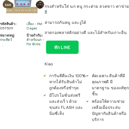
กรงสำหรับใส่ นก หนู กระต่าย ลวดขาว ตาข่าย
ถี่
สามารถกันหนู และงูได้
รหัสสินค้า:
เลี้ยง - Pet
057509
Cages
ถาดรองพลาสติกอย่างดี และไม้สำหรับเกาะยืน
หมวดหมู่:
ป้ายกำกับ:
กรงสัตว์
สำหรับนก -
For Birds
ทัก LINE
Kiao
การันตีคืนเงิน 100%
คัดเฉพาะสินค้าที่มี
หากได้รับสินค้าไม่
คุณภาพดี มี
ถูกต้องหรือชำรุด
มาตรฐาน ของแท้ทุก
ชิ้น
มีโปรโมชั่นส่งฟรี
และส่งเร็ว ด้วย
พร้อมให้ความช่วย
ขนส่ง FLASH และ
เหลือเมื่อประสบ
นิ่มซี่เส็ง
ปัญหากับสินค้าหรือ
บริการ