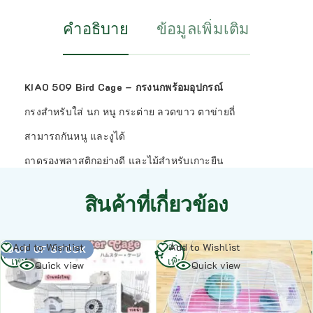
คำอธิบาย
ข้อมูลเพิ่มเติม
KIAO 509 Bird Cage – กรงนกพร้อมอุปกรณ์
กรงสำหรับใส่ นก หนู กระต่าย ลวดขาว ตาข่ายถี่
สามารถกันหนู และงูได้
ถาดรองพลาสติกอย่างดี และไม้สำหรับเกาะยืน
สินค้าที่เกี่ยวข้อง
อ่าน
อ่าน
Add to Wishlist
Add to Wishlist
OUT OF STOCK
เพิ่ม
เพิ่ม
Quick view
Quick view