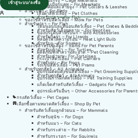
วัสดุรองกรง – Cage Materials
เข้าสู่ระบบ/ลงชื่อ
สำหรับเมียร์แคท – For Meerkats
ปลอกคอและสายจูง – Pet Collars & Leashes
สำหรับนก – For Birds
เสื้อผ้าสัตว์เลี้ยง – Pet Clothes
สำหรับปลา – For Fish
ของใช้สำหรับสัตว์เลี้ยง – More For Pets
สำหรับปลา – For Fish
โดมนอนและที่นอนสัตว์เลี้ยง – Pet Crates & Bedd
สำหรับสัตว์เลื้อยคลาน – For Reptiles
ของประดับสำหรับนก – Bird Accessories
สำหรับกิ้งก่า – For Lizards
หลอดไฟให้ความร้อน – Heat Light Bulb
สำหรับงู – For Snakes
ของใช้สำหรับผู้เลี้ยง – Items For Pet Parents
สำหรับเต่าน้ำ – For Turtles
ผลิตภัณฑ์ทำความสะอาด – Pet Cleaning
สำหรับเต่าบก – For Tortoises
กระเป๋าสัตว์เลี้ยง – Pet Carriers
สำหรับกบ – For Frogs
รถเข็นสัตว์เลี้ยง – Pet Prams
สำหรับทุกสัตว์ – All Animals
อุปกรณ์ตัดแต่งขนสัตว์เลี้ยง – Pet Grooming Suppl
สำหรับทุกสัตว์ – All Animals
อุปกรณ์การฝึกสัตว์เลี้ยง – Pet Training Supplies
แก็ดเจ็ตสำหรับสัตว์เลี้ยง – Gadgets For Pets
อุปกรณ์เสริมอื่นๆ – Other Accessories For Parent
กรงสัตว์เลี้ยง – Pet Cages
เลือกซื้อตามหมวดสัตว์เลี้ยง – Shop By Pet
สำหรับสัตว์เลี้ยงลูกด้วยนม – For Mammals
สำหรับสุนัข – For Dogs
สำหรับแมว – For Cats
สำหรับกระต่าย – For Rabbits
สำหรับกระรอก – For Squirrels