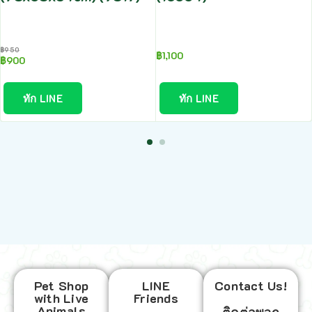
฿
950
฿
1,100
฿
900
ทัก LINE
ทัก LINE
Pet Shop
LINE
Contact Us!
with Live
Friends
Animals