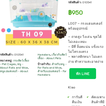
รหัสสินค้า:
010541
฿
950
L007 – กรงแฮมสเตอร์
พร้อมอุปกรณ์
– ถาดสูง วิ่งเล่น ขุดได้
ไม่เลอะเทอะ
– มีที่ ล็อคแน่น แข็งแรง
ไม่โครงแครง
รหัสสินค้า:
010541
Hamsters
,
เกี่ยวกับสัตว์
– พลาสติกหนา ไม่แตก
เลี้ยง - About Pets
หมวดหมู่:
กรงสัตว์เลี้ยง
ง่าย ทำความสะอาดง่าย
- Pet Cages
,
หนู -
ป้ายกำกับ:
สำหรับหนู -
About Rats and Mice
,
For Rats and Mice
,
หนูแฮมสเตอร์ - About
สำหรับแฮมสเตอร์ - For
ทัก LINE
Hamsters
Kiao
การันตี
คัดเฉพาะ
คืนเงิน
สินค้าที่มี