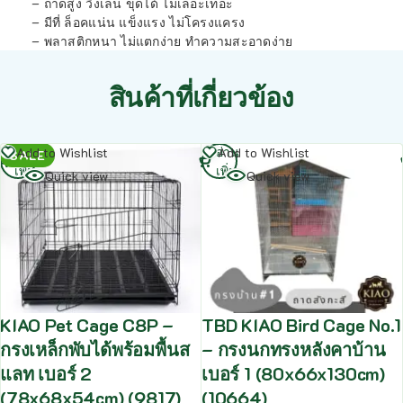
– ถาดสูง วิ่งเล่น ขุดได้ ไม่เลอะเทอะ
– มีที่ ล็อคแน่น แข็งแรง ไม่โครงแครง
– พลาสติกหนา ไม่แตกง่าย ทำความสะอาดง่าย
สินค้าที่เกี่ยวข้อง
อ่าน
อ่าน
Add to Wishlist
Add to Wishlist
SALE
เพิ่ม
เพิ่ม
Quick view
Quick view
KIAO Pet Cage C8P –
TBD KIAO Bird Cage No.1
กรงเหล็กพับได้พร้อมพื้นส
– กรงนกทรงหลังคาบ้าน
แลท เบอร์ 2
เบอร์ 1 (80x66x130cm)
(78x68x54cm) (9817)
(10664)