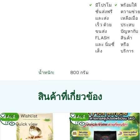
มีโปรโม
พร้อมให้
ชั่นส่งฟรี
ความช่วย
และส่ง
เหลือเมื่อ
เร็ว ด้วย
ประสบ
ขนส่ง
ปัญหากับ
FLASH
สินค้า
และ นิ่มซี่
หรือ
เส็ง
บริการ
น้ำหนัก
800 กรัม
สินค้าที่เกี่ยวข้อง
อ่าน
อ่าน
Add to Wishlist
Add to Wishlist
SALE
SALE
เพิ่ม
เพิ่ม
Quick view
Quick view