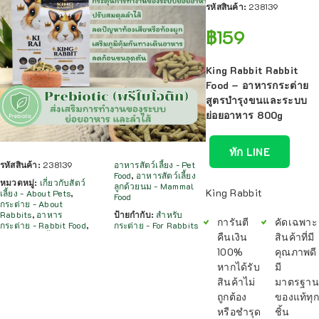
รหัสสินค้า:
238139
฿
159
King Rabbit Rabbit
Food – อาหารกระต่าย
สูตรบำรุงขนและระบบ
ย่อยอาหาร 800g
ทัก LINE
รหัสสินค้า:
238139
อาหารสัตว์เลี้ยง - Pet
Food
,
อาหารสัตว์เลี้ยง
หมวดหมู่:
เกี่ยวกับสัตว์
ลูกด้วยนม - Mammal
King Rabbit
เลี้ยง - About Pets
,
Food
กระต่าย - About
Rabbits
,
อาหาร
ป้ายกำกับ:
สำหรับ
การันตี
คัดเฉพาะ
กระต่าย - Rabbit Food
,
กระต่าย - For Rabbits
คืนเงิน
สินค้าที่มี
100%
คุณภาพดี
หากได้รับ
มี
สินค้าไม่
มาตรฐาน
ถูกต้อง
ของแท้ทุก
หรือชำรุด
ชิ้น