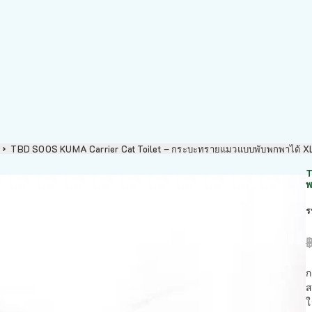
TBD SOOS KUMA Carrier Cat Toilet – กระบะทรายแมวแบบพับพกพาได้ X
T
พ
ร
ก
ส
ใ