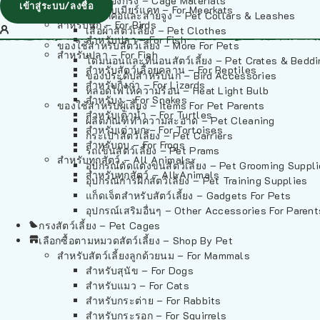
วัสดุรองกรง – Cage Materials
เข้าสู่ระบบ/ลงชื่อ
สำหรับเมียร์แคท – For Meerkats
ปลอกคอและสายจูง – Pet Collars & Leashes
สำหรับนก – For Birds
เสื้อผ้าสัตว์เลี้ยง – Pet Clothes
สำหรับปลา – For Fish
ของใช้สำหรับสัตว์เลี้ยง – More For Pets
สำหรับปลา – For Fish
โดมนอนและที่นอนสัตว์เลี้ยง – Pet Crates & Bedd
สำหรับสัตว์เลื้อยคลาน – For Reptiles
ของประดับสำหรับนก – Bird Accessories
สำหรับกิ้งก่า – For Lizards
หลอดไฟให้ความร้อน – Heat Light Bulb
สำหรับงู – For Snakes
ของใช้สำหรับผู้เลี้ยง – Items For Pet Parents
สำหรับเต่าน้ำ – For Turtles
ผลิตภัณฑ์ทำความสะอาด – Pet Cleaning
สำหรับเต่าบก – For Tortoises
กระเป๋าสัตว์เลี้ยง – Pet Carriers
สำหรับกบ – For Frogs
รถเข็นสัตว์เลี้ยง – Pet Prams
สำหรับทุกสัตว์ – All Animals
อุปกรณ์ตัดแต่งขนสัตว์เลี้ยง – Pet Grooming Suppl
สำหรับทุกสัตว์ – All Animals
อุปกรณ์การฝึกสัตว์เลี้ยง – Pet Training Supplies
แก็ดเจ็ตสำหรับสัตว์เลี้ยง – Gadgets For Pets
อุปกรณ์เสริมอื่นๆ – Other Accessories For Parent
กรงสัตว์เลี้ยง – Pet Cages
เลือกซื้อตามหมวดสัตว์เลี้ยง – Shop By Pet
สำหรับสัตว์เลี้ยงลูกด้วยนม – For Mammals
สำหรับสุนัข – For Dogs
สำหรับแมว – For Cats
สำหรับกระต่าย – For Rabbits
สำหรับกระรอก – For Squirrels