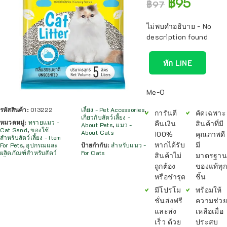
฿
95
฿
97
ไม่พบคำอธิบาย - No
description found
ทัก LINE
Me-O
รหัสสินค้า:
013222
เลี้ยง - Pet Accessories
,
การันตี
คัดเฉพาะ
เกี่ยวกับสัตว์เลี้ยง -
หมวดหมู่:
ทรายแมว -
คืนเงิน
สินค้าที่มี
About Pets
,
แมว -
Cat Sand
,
ของใช้
About Cats
100%
คุณภาพดี
สำหรับสัตว์เลี้ยง - Item
หากได้รับ
มี
For Pets
,
อุปกรณและ
ป้ายกำกับ:
สำหรับแมว -
ผลิตภัณฑ์สำหรับสัตว์
For Cats
สินค้าไม่
มาตรฐาน
ถูกต้อง
ของแท้ทุก
หรือชำรุด
ชิ้น
มีโปรโม
พร้อมให้
ชั่นส่งฟรี
ความช่วย
และส่ง
เหลือเมื่อ
เร็ว ด้วย
ประสบ