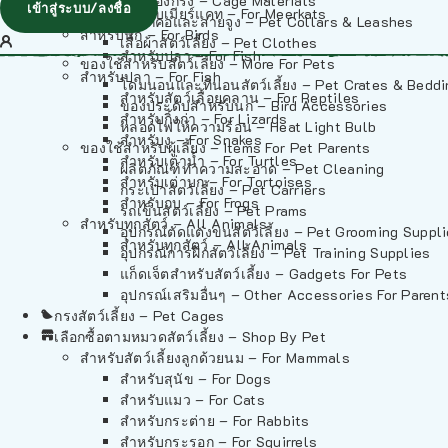
วัสดุรองกรง – Cage Materials
เข้าสู่ระบบ/ลงชื่อ
สำหรับเมียร์แคท – For Meerkats
ปลอกคอและสายจูง – Pet Collars & Leashes
สำหรับนก – For Birds
เสื้อผ้าสัตว์เลี้ยง – Pet Clothes
สำหรับปลา – For Fish
ของใช้สำหรับสัตว์เลี้ยง – More For Pets
สำหรับปลา – For Fish
โดมนอนและที่นอนสัตว์เลี้ยง – Pet Crates & Bedd
สำหรับสัตว์เลื้อยคลาน – For Reptiles
ของประดับสำหรับนก – Bird Accessories
สำหรับกิ้งก่า – For Lizards
หลอดไฟให้ความร้อน – Heat Light Bulb
สำหรับงู – For Snakes
ของใช้สำหรับผู้เลี้ยง – Items For Pet Parents
สำหรับเต่าน้ำ – For Turtles
ผลิตภัณฑ์ทำความสะอาด – Pet Cleaning
สำหรับเต่าบก – For Tortoises
กระเป๋าสัตว์เลี้ยง – Pet Carriers
สำหรับกบ – For Frogs
รถเข็นสัตว์เลี้ยง – Pet Prams
สำหรับทุกสัตว์ – All Animals
อุปกรณ์ตัดแต่งขนสัตว์เลี้ยง – Pet Grooming Suppl
สำหรับทุกสัตว์ – All Animals
อุปกรณ์การฝึกสัตว์เลี้ยง – Pet Training Supplies
แก็ดเจ็ตสำหรับสัตว์เลี้ยง – Gadgets For Pets
อุปกรณ์เสริมอื่นๆ – Other Accessories For Parent
กรงสัตว์เลี้ยง – Pet Cages
เลือกซื้อตามหมวดสัตว์เลี้ยง – Shop By Pet
สำหรับสัตว์เลี้ยงลูกด้วยนม – For Mammals
สำหรับสุนัข – For Dogs
สำหรับแมว – For Cats
สำหรับกระต่าย – For Rabbits
สำหรับกระรอก – For Squirrels