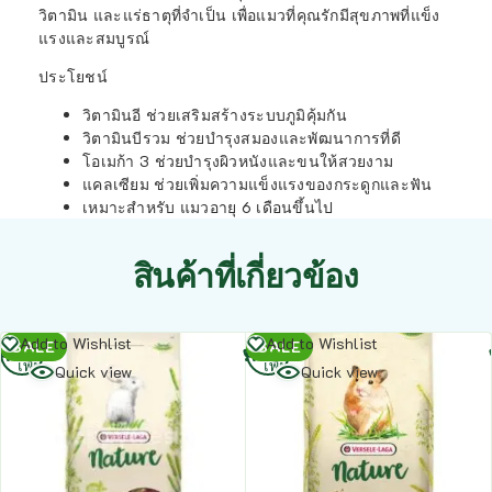
วิตามิน และแร่ธาตุที่จำเป็น เพื่อแมวที่คุณรักมีสุขภาพที่แข็ง
แรงและสมบูรณ์
ประโยชน์
วิตามินอี ช่วยเสริมสร้างระบบภูมิคุ้มกัน
วิตามินบีรวม ช่วยบำรุงสมองและพัฒนาการที่ดี
โอเมก้า 3 ช่วยบำรุงผิวหนังและขนให้สวยงาม
แคลเซียม ช่วยเพิ่มความแข็งแรงของกระดูกและฟัน
เหมาะสำหรับ แมวอายุ 6 เดือนขึ้นไป
สินค้าที่เกี่ยวข้อง
อ่าน
อ่าน
Add to Wishlist
Add to Wishlist
SALE
SALE
เพิ่ม
เพิ่ม
Quick view
Quick view