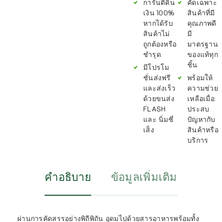
การันตีคืน
คัดเฉพาะ
เงิน 100%
สินค้าที่มี
หากได้รับ
คุณภาพดี
สินค้าไม่
มี
ถูกต้องหรือ
มาตรฐาน
ชำรุด
ของแท้ทุก
ชิ้น
มีโปรโม
ชั่นส่งฟรี
พร้อมให้
และส่งเร็ว
ความช่วย
ด้วยขนส่ง
เหลือเมื่อ
FLASH
ประสบ
และ นิ่มซี่
ปัญหากับ
เส็ง
สินค้าหรือ
บริการ
คำอธิบาย
ข้อมูลเพิ่มเติม
ผ่านการคัดสรรอย่างพิถีพิถัน อุดมไปด้วยสารอาหารพร้อมทั้ง