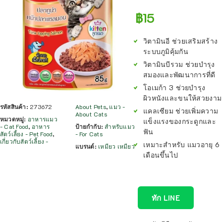
฿
15
วิตามินอี ช่วยเสริมสร้าง
ระบบภูมิคุ้มกัน
วิตามินบีรวม ช่วยบำรุง
สมองและพัฒนาการที่ดี
โอเมก้า 3 ช่วยบำรุง
ผิวหนังและขนให้สวยงาม
รหัสสินค้า:
273672
About Pets
,
แมว -
แคลเซียม ช่วยเพิ่มความ
About Cats
หมวดหมู่:
อาหารแมว
แข็งแรงของกระดูกและ
- Cat Food
,
อาหาร
ป้ายกำกับ:
สำหรับแมว
ฟัน
สัตว์เลี้ยง - Pet Food
,
- For Cats
เกี่ยวกับสัตว์เลี้ยง -
เหมาะสำหรับ แมวอายุ 6
แบรนด์:
เหมียว เหมียว
เดือนขึ้นไป
ทัก LINE