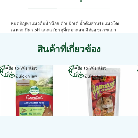
หมดปัญหาแมวดื่มน้ำน้อย ด้วยมิวเร่ น้ำดื่มสำหรับแมวโดย
เฉพาะ มีค่า pH และแร่ธาตุที่เหมาะสม ดีต่อสุขภาพแมว
สินค้าที่เกี่ยวข้อง
อ่าน
อ่าน
Add to Wishlist
Add to Wishlist
เพิ่ม
เพิ่ม
Quick view
Quick view
TBD Oxbow Essentials
Pet Heng Hamster Food
Adult Rabbit Food –
– อาหารหนูแฮมสเตอร์รส