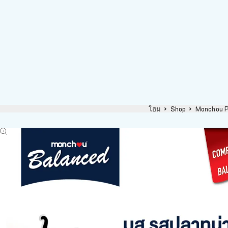
โฮม
Shop
Monchou P