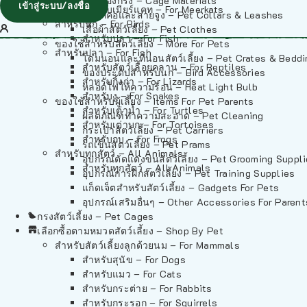
วัสดุรองกรง – Cage Materials
เข้าสู่ระบบ/ลงชื่อ
สำหรับเมียร์แคท – For Meerkats
ปลอกคอและสายจูง – Pet Collars & Leashes
สำหรับนก – For Birds
เสื้อผ้าสัตว์เลี้ยง – Pet Clothes
สำหรับปลา – For Fish
ของใช้สำหรับสัตว์เลี้ยง – More For Pets
สำหรับปลา – For Fish
โดมนอนและที่นอนสัตว์เลี้ยง – Pet Crates & Bedd
สำหรับสัตว์เลื้อยคลาน – For Reptiles
ของประดับสำหรับนก – Bird Accessories
สำหรับกิ้งก่า – For Lizards
หลอดไฟให้ความร้อน – Heat Light Bulb
สำหรับงู – For Snakes
ของใช้สำหรับผู้เลี้ยง – Items For Pet Parents
สำหรับเต่าน้ำ – For Turtles
ผลิตภัณฑ์ทำความสะอาด – Pet Cleaning
สำหรับเต่าบก – For Tortoises
กระเป๋าสัตว์เลี้ยง – Pet Carriers
สำหรับกบ – For Frogs
รถเข็นสัตว์เลี้ยง – Pet Prams
สำหรับทุกสัตว์ – All Animals
อุปกรณ์ตัดแต่งขนสัตว์เลี้ยง – Pet Grooming Suppl
สำหรับทุกสัตว์ – All Animals
อุปกรณ์การฝึกสัตว์เลี้ยง – Pet Training Supplies
แก็ดเจ็ตสำหรับสัตว์เลี้ยง – Gadgets For Pets
อุปกรณ์เสริมอื่นๆ – Other Accessories For Parent
กรงสัตว์เลี้ยง – Pet Cages
เลือกซื้อตามหมวดสัตว์เลี้ยง – Shop By Pet
สำหรับสัตว์เลี้ยงลูกด้วยนม – For Mammals
สำหรับสุนัข – For Dogs
สำหรับแมว – For Cats
สำหรับกระต่าย – For Rabbits
สำหรับกระรอก – For Squirrels