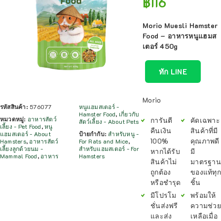
฿
116
Morio Muesli Hamster
Food – อาหารหนูแฮมส
เตอร์ 450g
ทัก LINE
Morio
รหัสสินค้า:
576077
หนูแฮมสเตอร์ -
Hamster Food
,
เกี่ยวกับ
หมวดหมู่:
อาหารสัตว์
การันตี
คัดเฉพาะ
สัตว์เลี้ยง - About Pets
เลี้ยง - Pet Food
,
หนู
คืนเงิน
สินค้าที่มี
แฮมสเตอร์ - About
ป้ายกำกับ:
สำหรับหนู -
100%
คุณภาพดี
Hamsters
,
อาหารสัตว์
For Rats and Mice
,
เลี้ยงลูกด้วยนม -
สำหรับแฮมสเตอร์ - For
หากได้รับ
มี
Mammal Food
,
อาหาร
Hamsters
สินค้าไม่
มาตรฐาน
ถูกต้อง
ของแท้ทุก
หรือชำรุด
ชิ้น
มีโปรโม
พร้อมให้
ชั่นส่งฟรี
ความช่วย
และส่ง
เหลือเมื่อ