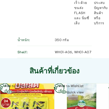
เร็ว ด้วย
ประสบ
ขนส่ง
ปัญหากับ
FLASH
สินค้า
และ นิ่มซี่
หรือ
เส็ง
บริการ
น้ำหนัก
350 กรัม
Shelf
WH01-A06
,
WH01-A07
สินค้าที่เกี่ยวข้อง
อ่าน
อ่าน
Add to Wishlist
Add to Wishlist
เพิ่ม
เพิ่ม
Quick view
Quick view