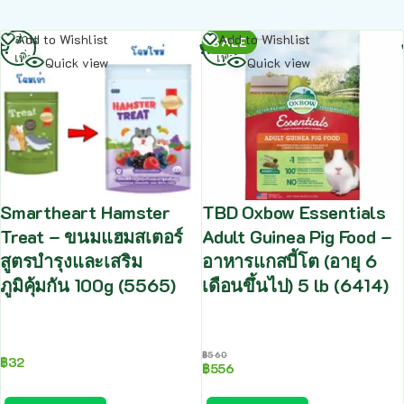
อ่าน
อ่าน
Add to Wishlist
Add to Wishlist
SALE
เพิ่ม
เพิ่ม
Quick view
Quick view
Smartheart Hamster
TBD Oxbow Essentials
Treat – ขนมแฮมสเตอร์
Adult Guinea Pig Food –
สูตรบำรุงและเสริม
อาหารแกสบี้โต (อายุ 6
ภูมิคุ้มกัน 100g (5565)
เดือนขึ้นไป) 5 lb (6414)
฿
560
฿
32
฿
556