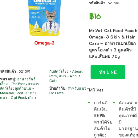
รหัสสินค้า:
521591
฿
16
Mr.Vet Cat Food Pouch
Omega-3 Skin & Hair
Care – อาหารแมวเปียก
สูตรโอเมก้า 3 ดูแลผิว
และเส้นผม 70g
รหัสสินค้า:
521591
กับสัตว์เลี้ยง - About
ทัก LINE
Pets
,
แมว - About
หมวดหมู่:
อาหารสัตว์
Cats
เลี้ยง - Pet Food
,
อาหาร
สัตว์เลี้ยงลูกด้วยนม -
ป้ายกำกับ:
สำหรับแมว -
MR.Vet
Mammal Food
,
อาหาร
For Cats
แมว - Cat Food
,
เกี่ยว
การันตี
คัดเฉพาะ
คืนเงิน
สินค้าที่มี
100%
คุณภาพดี
หากได้รับ
มี
สินค้าไม่
มาตรฐาน
ถูกต้อง
ของแท้ทุก