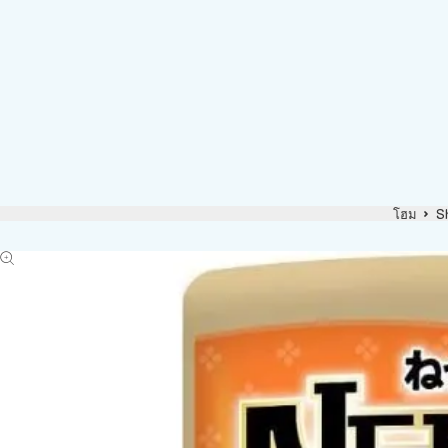
โฮม
S