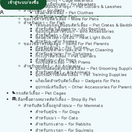
วัสดุรองกรง – Cage Materials
เข้าสู่ระบบ/ลงชื่อ
สำหรับเมียร์แคท – For Meerkats
ปลอกคอและสายจูง – Pet Collars & Leashes
สำหรับนก – For Birds
เสื้อผ้าสัตว์เลี้ยง – Pet Clothes
สำหรับปลา – For Fish
ของใช้สำหรับสัตว์เลี้ยง – More For Pets
สำหรับปลา – For Fish
โดมนอนและที่นอนสัตว์เลี้ยง – Pet Crates & Bedd
สำหรับสัตว์เลื้อยคลาน – For Reptiles
ของประดับสำหรับนก – Bird Accessories
สำหรับกิ้งก่า – For Lizards
หลอดไฟให้ความร้อน – Heat Light Bulb
สำหรับงู – For Snakes
ของใช้สำหรับผู้เลี้ยง – Items For Pet Parents
สำหรับเต่าน้ำ – For Turtles
ผลิตภัณฑ์ทำความสะอาด – Pet Cleaning
สำหรับเต่าบก – For Tortoises
กระเป๋าสัตว์เลี้ยง – Pet Carriers
สำหรับกบ – For Frogs
รถเข็นสัตว์เลี้ยง – Pet Prams
สำหรับทุกสัตว์ – All Animals
อุปกรณ์ตัดแต่งขนสัตว์เลี้ยง – Pet Grooming Suppl
สำหรับทุกสัตว์ – All Animals
อุปกรณ์การฝึกสัตว์เลี้ยง – Pet Training Supplies
แก็ดเจ็ตสำหรับสัตว์เลี้ยง – Gadgets For Pets
อุปกรณ์เสริมอื่นๆ – Other Accessories For Parent
กรงสัตว์เลี้ยง – Pet Cages
เลือกซื้อตามหมวดสัตว์เลี้ยง – Shop By Pet
สำหรับสัตว์เลี้ยงลูกด้วยนม – For Mammals
สำหรับสุนัข – For Dogs
สำหรับแมว – For Cats
สำหรับกระต่าย – For Rabbits
สำหรับกระรอก – For Squirrels