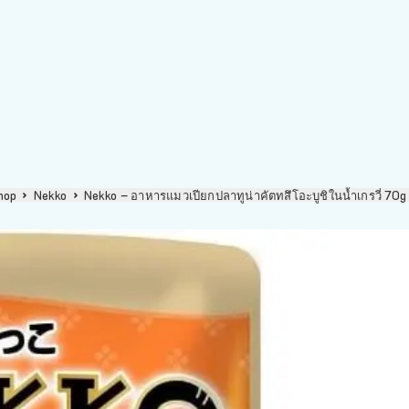
hop
Nekko
Nekko – อาหารแมวเปียกปลาทูน่าคัตทสึโอะบูชิในน้ำเกรวี่​ 70