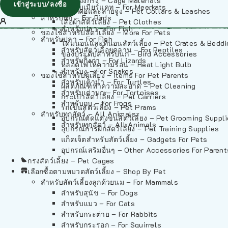
วัสดุรองกรง – Cage Materials
เข้าสู่ระบบ/ลงชื่อ
สำหรับเมียร์แคท – For Meerkats
ปลอกคอและสายจูง – Pet Collars & Leashes
สำหรับนก – For Birds
เสื้อผ้าสัตว์เลี้ยง – Pet Clothes
สำหรับปลา – For Fish
ของใช้สำหรับสัตว์เลี้ยง – More For Pets
สำหรับปลา – For Fish
โดมนอนและที่นอนสัตว์เลี้ยง – Pet Crates & Bedd
สำหรับสัตว์เลื้อยคลาน – For Reptiles
ของประดับสำหรับนก – Bird Accessories
สำหรับกิ้งก่า – For Lizards
หลอดไฟให้ความร้อน – Heat Light Bulb
สำหรับงู – For Snakes
ของใช้สำหรับผู้เลี้ยง – Items For Pet Parents
สำหรับเต่าน้ำ – For Turtles
ผลิตภัณฑ์ทำความสะอาด – Pet Cleaning
สำหรับเต่าบก – For Tortoises
กระเป๋าสัตว์เลี้ยง – Pet Carriers
สำหรับกบ – For Frogs
รถเข็นสัตว์เลี้ยง – Pet Prams
สำหรับทุกสัตว์ – All Animals
อุปกรณ์ตัดแต่งขนสัตว์เลี้ยง – Pet Grooming Suppl
สำหรับทุกสัตว์ – All Animals
อุปกรณ์การฝึกสัตว์เลี้ยง – Pet Training Supplies
แก็ดเจ็ตสำหรับสัตว์เลี้ยง – Gadgets For Pets
อุปกรณ์เสริมอื่นๆ – Other Accessories For Parent
กรงสัตว์เลี้ยง – Pet Cages
เลือกซื้อตามหมวดสัตว์เลี้ยง – Shop By Pet
สำหรับสัตว์เลี้ยงลูกด้วยนม – For Mammals
สำหรับสุนัข – For Dogs
สำหรับแมว – For Cats
สำหรับกระต่าย – For Rabbits
สำหรับกระรอก – For Squirrels