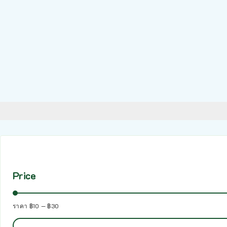
Price
ราคา
฿10
—
฿30