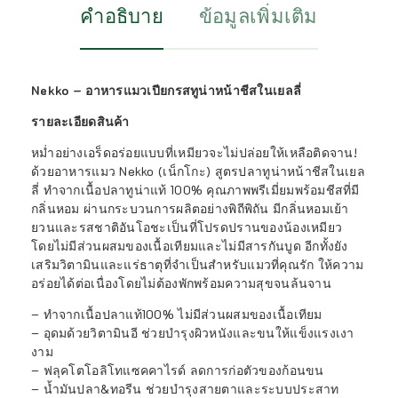
คำอธิบาย
ข้อมูลเพิ่มเติม
Nekko – อาหารแมวเปียกรสทูน่าหน้าชีสในเยลลี่
รายละเอียดสินค้า
หม่ำอย่างเอร็ดอร่อยแบบที่เหมียวจะไม่ปล่อยให้เหลือติดจาน!
ด้วยอาหารแมว Nekko (เน็กโกะ) สูตรปลาทูน่าหน้าชีสในเยล
ลี่ ทำจากเนื้อปลาทูน่าแท้ 100% คุณภาพพรีเมี่ยมพร้อมชีสที่มี
กลิ่นหอม ผ่านกระบวนการผลิตอย่างพิถีพิถัน มีกลิ่นหอมเย้า
ยวนและรสชาติอันโอชะเป็นที่โปรดปรานของน้องเหมียว
โดยไม่มีส่วนผสมของเนื้อเทียมและไม่มีสารกันบูด อีกทั้งยัง
เสริมวิตามินและแร่ธาตุที่จำเป็นสำหรับแมวที่คุณรัก ให้ความ
อร่อยได้ต่อเนื่องโดยไม่ต้องพักพร้อมความสุขจนล้นจาน
– ทำจากเนื้อปลาแท้100% ไม่มีส่วนผสมของเนื้อเทียม
– อุดมด้วยวิตามินอี ช่วยบำรุงผิวหนังและขนให้แข็งแรงเงา
งาม
– ฟลุคโตโอลิโทแซคคาไรด์ ลดการก่อตัวของก้อนขน
– น้ำมันปลา&ทอรีน ช่วยบำรุงสายตาและระบบประสาท