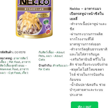
Nekko – อาหารแมว
เปียกรสทูน่าหน้าชีสใน
เยลลี่
-ทำจากเนื้อปลาทูน่าและ
ชีส
-ผ่านกระบวนการผลิต
จากโรงงานที่ได้
มาตรฐานการส่งออก
-ทำจากวัตถุดิบธรรมชาติ
รหัสสินค้า:
009578
กับสัตว์เลี้ยง - About
และไม่ใส่สารกันบูด
Pets
,
แมว - About
หมวดหมู่:
อาหารสัตว์
-เสริมวิตามินอี พรีไบโอ
Cats
เลี้ยง - Pet Food
,
อาหาร
ติก ช่วยเรื่องระบบขับถ่าย
สัตว์เลี้ยงลูกด้วยนม -
ป้ายกำกับ:
สำหรับแมว -
-ฟลุคโตโอลิโทแซคคา
Mammal Food
,
อาหาร
For Cats
แมว - Cat Food
,
เกี่ยว
ไรด์ ช่วยในการป้องกัน
ก้อนขน
-น้ำมันปลา&ทอรีน ช่วย
บำรุงสายตาและระบบ
ประสาท
ทัก LINE