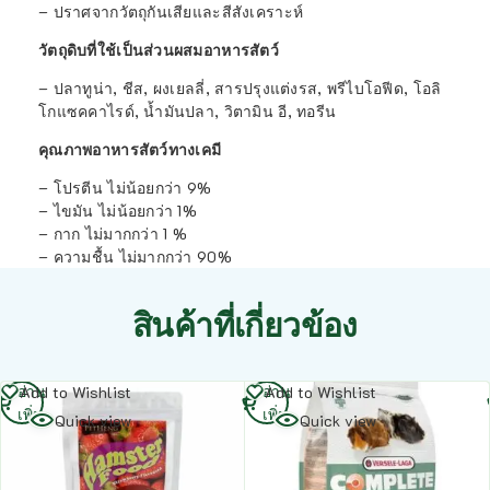
– ปราศจากวัตถุกันเสียและสีสังเคราะห์
วัตถุดิบที่ใช้เป็นส่วนผสมอาหารสัตว์
– ปลาทูน่า, ชีส, ผงเยลลี่, สารปรุงแต่งรส, พรีไบโอฟีด, โอลิ
โกแซคคาไรด์, น้ำมันปลา, วิตามิน อี, ทอรีน
คุณภาพอาหารสัตว์ทางเคมี
– โปรตีน ไม่น้อยกว่า 9%
– ไขมัน ไม่น้อยกว่า 1%
– กาก ไม่มากกว่า 1 %
– ความชื้น ไม่มากกว่า 90%
สินค้าที่เกี่ยวข้อง
อ่าน
อ่าน
Add to Wishlist
Add to Wishlist
เพิ่ม
เพิ่ม
Quick view
Quick view