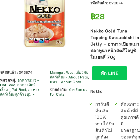
รหัสสินค้า:
593874
฿
28
Nekko Gold Tuna
Topping Katsuobishi in
Jelly – อาหารเปียกแมว
ปลาทูน่าหน้าคัตสึโอบูชิ
ในเยลลี่ 70g
รหัสสินค้า:
593874
Mammal Food
,
เกี่ยวกับ
ทัก LINE
สัตว์เลี้ยง - About Pets
,
หมวดหมู่:
อาหารแมว -
แมว - About Cats
Cat Food
,
อาหารสัตว์
เลี้ยง - Pet Food
,
อาหาร
ป้ายกำกับ:
สำหรับแมว -
Nekko
สัตว์เลี้ยงลูกด้วยนม -
For Cats
การันตี
คัดเฉพาะ
คืนเงิน
สินค้าที่มี
100%
คุณภาพดี
หากได้รับ
มี
สินค้าไม่
มาตรฐาน
ถูกต้อง
ของแท้ทุก