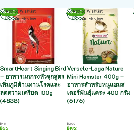
อ่าน
อ่าน
Add to Wishlist
Add to Wishlist
SALE
SALE
เพิ่ม
เพิ่ม
Quick view
Quick view
SmartHeart Singing Bird
Versele-Laga Nature
– อาหารนกกรงหัวจุกสูตร
Mini Hamster 400g –
เพิ่มภูมิต้านทานโรคและ
อาหารสำหรับหนูแฮมส
ลดความเครียด 100g
เตอร์พันธุ์แคระ 400 กรัม
(4838)
(6176)
฿
45
฿
200
฿
36
฿
192