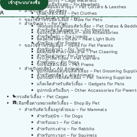
วัสดุรองกรง – Cage Materials
เข้าสู่ระบบ/ลงชื่อ
สำหรับเมียร์แคท – For Meerkats
ปลอกคอและสายจูง – Pet Collars & Leashes
สำหรับนก – For Birds
เสื้อผ้าสัตว์เลี้ยง – Pet Clothes
สำหรับปลา – For Fish
ของใช้สำหรับสัตว์เลี้ยง – More For Pets
สำหรับปลา – For Fish
โดมนอนและที่นอนสัตว์เลี้ยง – Pet Crates & Bedd
สำหรับสัตว์เลื้อยคลาน – For Reptiles
ของประดับสำหรับนก – Bird Accessories
สำหรับกิ้งก่า – For Lizards
หลอดไฟให้ความร้อน – Heat Light Bulb
สำหรับงู – For Snakes
ของใช้สำหรับผู้เลี้ยง – Items For Pet Parents
สำหรับเต่าน้ำ – For Turtles
ผลิตภัณฑ์ทำความสะอาด – Pet Cleaning
สำหรับเต่าบก – For Tortoises
กระเป๋าสัตว์เลี้ยง – Pet Carriers
สำหรับกบ – For Frogs
รถเข็นสัตว์เลี้ยง – Pet Prams
สำหรับทุกสัตว์ – All Animals
อุปกรณ์ตัดแต่งขนสัตว์เลี้ยง – Pet Grooming Suppl
สำหรับทุกสัตว์ – All Animals
อุปกรณ์การฝึกสัตว์เลี้ยง – Pet Training Supplies
แก็ดเจ็ตสำหรับสัตว์เลี้ยง – Gadgets For Pets
อุปกรณ์เสริมอื่นๆ – Other Accessories For Parent
กรงสัตว์เลี้ยง – Pet Cages
เลือกซื้อตามหมวดสัตว์เลี้ยง – Shop By Pet
สำหรับสัตว์เลี้ยงลูกด้วยนม – For Mammals
สำหรับสุนัข – For Dogs
สำหรับแมว – For Cats
สำหรับกระต่าย – For Rabbits
สำหรับกระรอก – For Squirrels