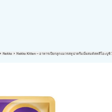
Nekko
Nekko Kitten – อาหารเปียกลูกแมวรสทูน่าครีมมี่ผสมคัตทสึโอะบูช