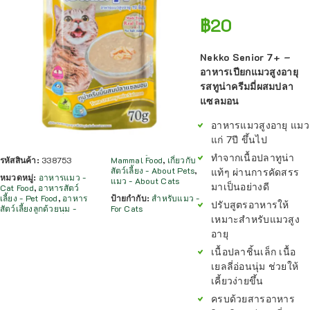
฿
20
Nekko Senior 7+ –
อาหารเปียกแมวสูงอายุ
รสทูน่าครีมมี่ผสมปลา
แซลมอน
อาหารแมวสูงอายุ แมว
แก่ 7ปี ขึ้นไป
ทำจากเนื้อปลาทูน่า
รหัสสินค้า:
338753
Mammal Food
,
เกี่ยวกับ
สัตว์เลี้ยง - About Pets
,
แท้ๆ ผ่านการคัดสรร
หมวดหมู่:
อาหารแมว -
แมว - About Cats
มาเป็นอย่างดี
Cat Food
,
อาหารสัตว์
เลี้ยง - Pet Food
,
อาหาร
ป้ายกำกับ:
สำหรับแมว -
ปรับสูตรอาหารให้
สัตว์เลี้ยงลูกด้วยนม -
For Cats
เหมาะสำหรับแมวสูง
อายุ
เนื้อปลาชิ้นเล็ก เนื้อ
เยลลี่อ่อนนุ่ม ช่วยให้
เคี้ยวง่ายขึ้น
ครบด้วยสารอาหาร