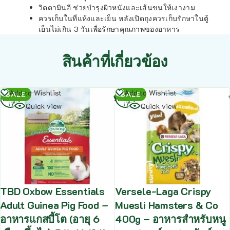
วิตตามินอี ช่วยบำรุงผิวหนังและเส้นขนให้เงางาม
ควรเก็บในที่แห้งและเย็น หลังเปิดถุงควรเก็บรักษาในตู้
เย็นไม่เกิน 3 วันเพื่อรักษาคุณภาพของอาหาร
สินค้าที่เกี่ยวข้อง
อ่าน
อ่าน
Add to Wishlist
Add to Wishlist
SALE
SALE
เพิ่ม
เพิ่ม
Quick view
Quick view
TBD Oxbow Essentials
Versele-Laga Crispy
Adult Guinea Pig Food –
Muesli Hamsters & Co
อาหารแกสบี้โต (อายุ 6
400g – อาหารสำหรับหนู