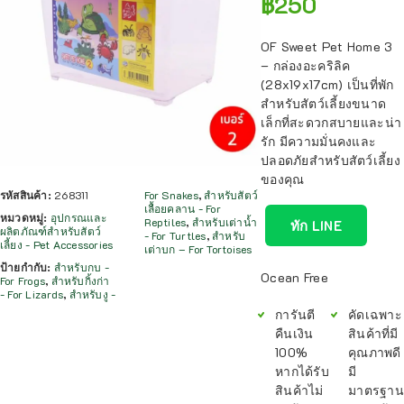
฿
250
OF Sweet Pet Home 3
– กล่องอะคริลิค
(28x19x17cm) เป็นที่พัก
สำหรับสัตว์เลี้ยงขนาด
เล็กที่สะดวกสบายและน่า
รัก มีความมั่นคงและ
ปลอดภัยสำหรับสัตว์เลี้ยง
ของคุณ
รหัสสินค้า:
268311
For Snakes
,
สำหรับสัตว์
เลื้อยคลาน - For
หมวดหมู่:
อุปกรณและ
Reptiles
,
สำหรับเต่าน้ำ
ทัก LINE
ผลิตภัณฑ์สำหรับสัตว์
- For Turtles
,
สำหรับ
เลี้ยง - Pet Accessories
เต่าบก – For Tortoises
ป้ายกำกับ:
สำหรับกบ -
Ocean Free
For Frogs
,
สำหรับกิ้งก่า
- For Lizards
,
สำหรับงู -
การันตี
คัดเฉพาะ
คืนเงิน
สินค้าที่มี
100%
คุณภาพดี
หากได้รับ
มี
สินค้าไม่
มาตรฐาน