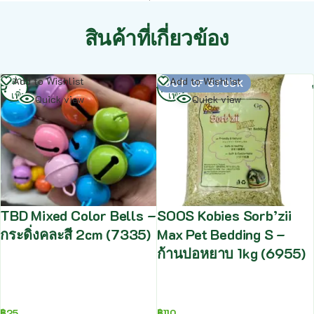
สินค้าที่เกี่ยวข้อง
อ่าน
อ่าน
Add to Wishlist
Add to Wishlist
OUT OF STOCK
เพิ่ม
เพิ่ม
Quick view
Quick view
TBD Mixed Color Bells –
SOOS Kobies Sorb’zii
กระดิ่งคละสี 2cm (7335)
Max Pet Bedding S –
ก้านปอหยาบ 1kg (6955)
฿
25
฿
110