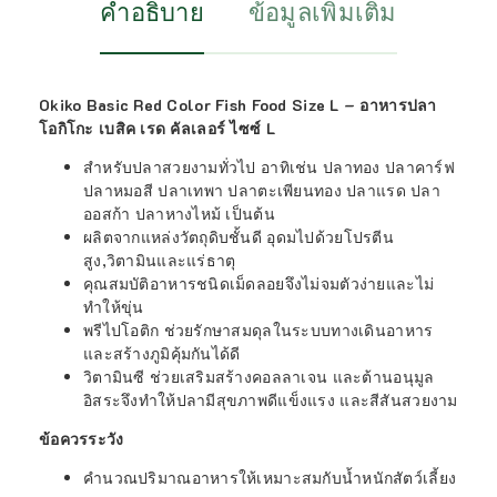
คำอธิบาย
ข้อมูลเพิ่มเติม
Okiko Basic Red Color Fish Food Size L – อาหารปลา
โอกิโกะ เบสิค เรด คัลเลอร์ ไซซ์ L
สำหรับปลาสวยงามทั่วไป อาทิเช่น ปลาทอง ปลาคาร์ฟ
ปลาหมอสี ปลาเทพา ปลาตะเพียนทอง ปลาแรด ปลา
ออสก้า ปลาหางไหม้ เป็นต้น
ผลิตจากแหล่งวัตถุดิบชั้นดี อุดมไปด้วยโปรตีน
สูง,วิตามินและแร่ธาตุ
คุณสมบัติอาหารชนิดเม็ดลอยจึงไม่จมตัวง่ายและไม่
ทำให้ขุ่น
พรีไปโอติก ช่วยรักษาสมดุลในระบบทางเดินอาหาร
และสร้างภูมิคุ้มกันได้ดี
วิตามินซี ช่วยเสริมสร้างคอลลาเจน และต้านอนุมูล
อิสระจึงทำให้ปลามีสุขภาพดีแข็งแรง และสีสันสวยงาม
ข้อควรระวัง
คำนวณปริมาณอาหารให้เหมาะสมกับน้ำหนักสัตว์เลี้ยง