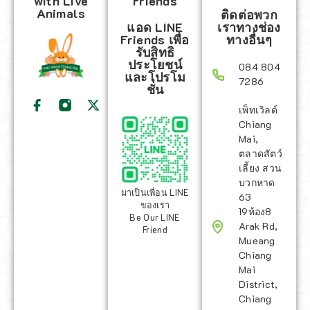
with Live
Friends
Animals
ติดต่อพวก
แอด LINE
เราทางช่อง
Friends เพื่อ
ทางอื่นๆ
รับสิทธิ
ประโยชน์
084 804
และโปรโม
7286
ชั่น
เพ็ทเวิลด์
Chiang
Mai,
ตลาดสัตว์
เลี้ยง สวน
บวกหาด
มาเป็นเพื่อน LINE
63
ของเรา
19ห้อง8
Be Our LINE
Arak Rd,
Friend
Mueang
Chiang
Mai
District,
Chiang