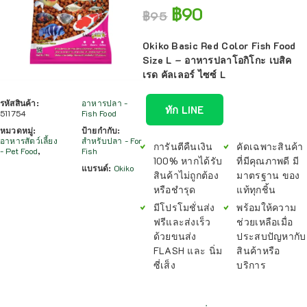
฿
90
฿
95
Okiko Basic Red Color Fish Food
Size L – อาหารปลาโอกิโกะ เบสิค
เรด คัลเลอร์ ไซซ์ L
รหัสสินค้า:
อาหารปลา -
ทัก LINE
511754
Fish Food
หมวดหมู่:
ป้ายกำกับ:
อาหารสัตว์เลี้ยง
สำหรับปลา - For
การันตีคืนเงิน
คัดเฉพาะสินค้า
- Pet Food
,
Fish
100% หากได้รับ
ที่มีคุณภาพดี มี
แบรนด์:
Okiko
สินค้าไม่ถูกต้อง
มาตรฐาน ของ
หรือชำรุด
แท้ทุกชิ้น
มีโปรโมชั่นส่ง
พร้อมให้ความ
ฟรีและส่งเร็ว
ช่วยเหลือเมื่อ
ด้วยขนส่ง
ประสบปัญหากับ
FLASH และ นิ่ม
สินค้าหรือ
ซี่เส็ง
บริการ