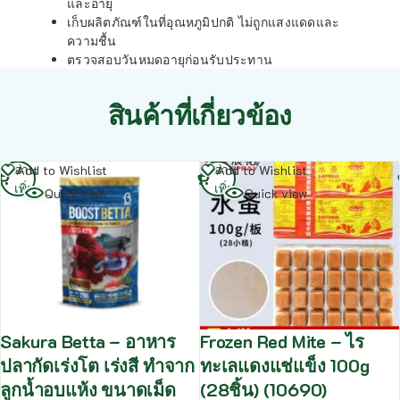
และอายุ
เก็บผลิตภัณฑ์ในที่อุณหภูมิปกติ ไม่ถูกแสงแดดและ
ความชื้น
ตรวจสอบวันหมดอายุก่อนรับประทาน
สินค้าที่เกี่ยวข้อง
อ่าน
อ่าน
Add to Wishlist
Add to Wishlist
เพิ่ม
เพิ่ม
Quick view
Quick view
Sakura Betta – อาหาร
Frozen Red Mite – ไร
ปลากัดเร่งโต เร่งสี ทำจาก
ทะเลแดงแช่แข็ง 100g
ลูกน้ำอบแห้ง ขนาดเม็ด
(28ชิ้น) (10690)