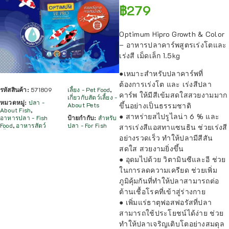
฿
279
Optimum Hipro Growth & Color
– อาหารปลาคาร์พสูตรเร่งโตและ
เร่งสี เม็ดเล็ก 1.5kg
●เหมาะสำหรับปลาคาร์พที่
ต้องการเร่งโต และ เร่งสีปลา
รหัสสินค้า:
571809
เลี้ยง - Pet Food
,
คาร์พ ให้มีสีเข้มสดใสสวยงามมาก
เกี่ยวกับสัตว์เลี้ยง -
หมวดหมู่:
ปลา -
ขึ้นอย่างเป็นธรรมชาติ
About Pets
About Fish
,
● สาหร่ายสไปรูไลน่า 6 % และ
อาหารปลา - Fish
ป้ายกำกับ:
สำหรับ
Food
,
อาหารสัตว์
ปลา - For Fish
สารเร่งสีแอสทาแซนธิน ช่วยเร่งสี
อย่างรวดเร็ว ทำให้ปลามีสีสัน
สดใส สวยงามยิ่งขึ้น
● อุดมไปด้วย วิตามินซีและอี ช่วย
ในการลดความเครียด ช่วยเพิ่ม
ภูมิคุ้มกันที่ทำให้ปลาสามารถต่อ
ต้านเชื้อโรคที่เข้าสู่ร่างกาย
● เพิ่มแร่ธาตุฟอสฟอรัสที่ปลา
สามารถใช้ประโยชน์ได้ง่าย ช่วย
ทำให้ปลาเจริญเติบโตอย่างสมดุล