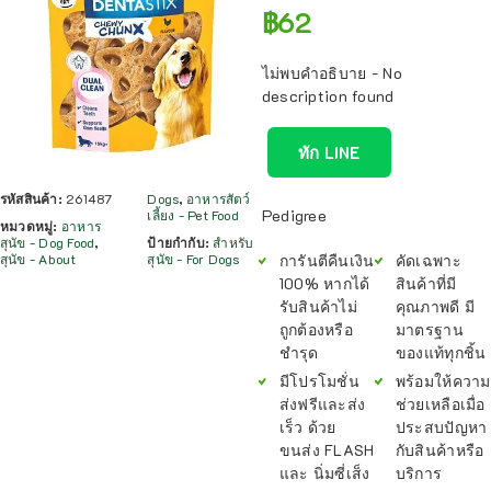
฿
62
ไม่พบคำอธิบาย - No
description found
ทัก LINE
รหัสสินค้า:
261487
Dogs
,
อาหารสัตว์
Pedigree
เลี้ยง - Pet Food
หมวดหมู่:
อาหาร
สุนัข - Dog Food
,
ป้ายกำกับ:
สำหรับ
สุนัข - About
สุนัข - For Dogs
การันตีคืนเงิน
คัดเฉพาะ
100% หากได้
สินค้าที่มี
รับสินค้าไม่
คุณภาพดี มี
ถูกต้องหรือ
มาตรฐาน
ชำรุด
ของแท้ทุกชิ้น
มีโปรโมชั่น
พร้อมให้ความ
ส่งฟรีและส่ง
ช่วยเหลือเมื่อ
เร็ว ด้วย
ประสบปัญหา
ขนส่ง FLASH
กับสินค้าหรือ
และ นิ่มซี่เส็ง
บริการ