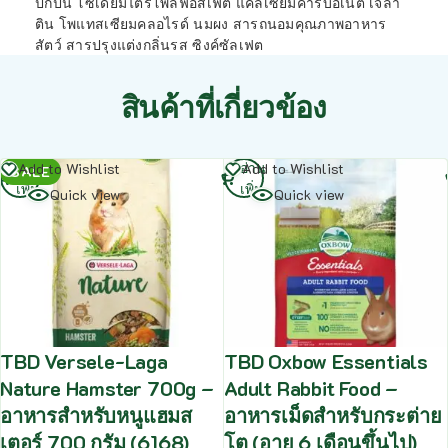
ปีกป่น โซเดียมไตรโพลีฟอสเฟต แคลเซียมคาร์บอเนต เจลา
ติน โพแทสเซียมคลอไรด์ นมผง สารถนอมคุณภาพอาหาร
สัตว์ สารปรุงแต่งกลิ่นรส ซิงค์ซัลเฟต
สินค้าที่เกี่ยวข้อง
อ่าน
อ่าน
Add to Wishlist
Add to Wishlist
SALE
เพิ่ม
เพิ่ม
Quick view
Quick view
TBD Versele-Laga
TBD Oxbow Essentials
Nature Hamster 700g –
Adult Rabbit Food –
อาหารสำหรับหนูแฮมส
อาหารเม็ดสำหรับกระต่าย
เตอร์ 700 กรัม (6168)
โต (อายุ 6 เดือนขึ้นไป)