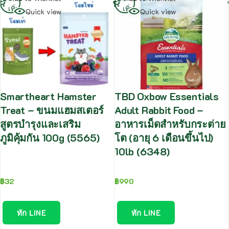
เพิ่ม
เพิ่ม
Quick view
Quick view
Smartheart Hamster
TBD Oxbow Essentials
Treat – ขนมแฮมสเตอร์
Adult Rabbit Food –
สูตรบำรุงและเสริม
อาหารเม็ดสำหรับกระต่าย
ภูมิคุ้มกัน 100g (5565)
โต (อายุ 6 เดือนขึ้นไป)
10lb (6348)
฿
32
฿
990
ทัก LINE
ทัก LINE