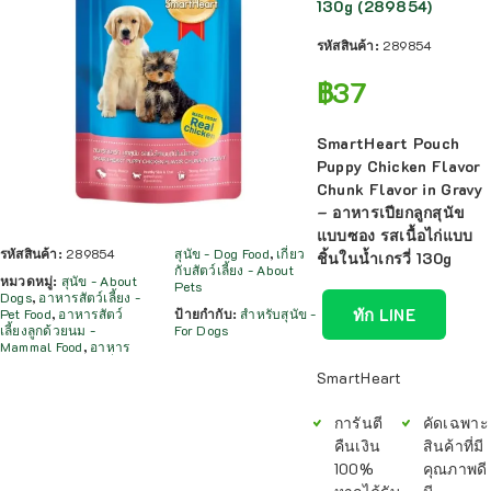
130g (289854)
รหัสสินค้า:
289854
฿
37
SmartHeart Pouch
Puppy Chicken Flavor
Chunk Flavor in Gravy
– อาหารเปียกลูกสุนัข
แบบซอง รสเนื้อไก่แบบ
รหัสสินค้า:
289854
สุนัข - Dog Food
,
เกี่ยว
ชิ้นในน้ำเกรวี่ 130g
กับสัตว์เลี้ยง - About
หมวดหมู่:
สุนัข - About
Pets
Dogs
,
อาหารสัตว์เลี้ยง -
ทัก LINE
Pet Food
,
อาหารสัตว์
ป้ายกำกับ:
สำหรับสุนัข -
เลี้ยงลูกด้วยนม -
For Dogs
Mammal Food
,
อาหาร
SmartHeart
การันตี
คัดเฉพาะ
คืนเงิน
สินค้าที่มี
100%
คุณภาพดี