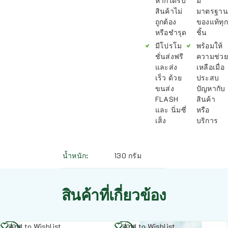
หากได้รับ
มี
สินค้าไม่
มาตรฐาน
ถูกต้อง
ของแท้ทุก
หรือชำรุด
ชิ้น
มีโปรโม
พร้อมให้
ชั่นส่งฟรี
ความช่วย
และส่ง
เหลือเมื่อ
เร็ว ด้วย
ประสบ
ขนส่ง
ปัญหากับ
FLASH
สินค้า
และ นิ่มซี่
หรือ
เส็ง
บริการ
น้ำหนัก
130 กรัม
สินค้าที่เกี่ยวข้อง
อ่าน
อ่าน
Add to Wishlist
Add to Wishlist