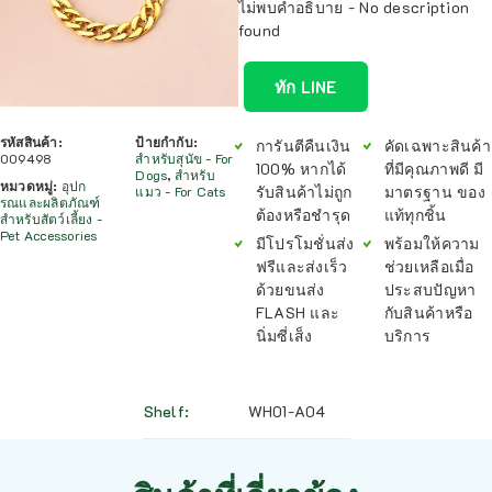
ไม่พบคำอธิบาย - No description
found
ทัก LINE
รหัสสินค้า:
ป้ายกำกับ:
การันตีคืนเงิน
คัดเฉพาะสินค้า
009498
สำหรับสุนัข - For
100% หากได้
ที่มีคุณภาพดี มี
Dogs
,
สำหรับ
หมวดหมู่:
อุปก
รับสินค้าไม่ถูก
มาตรฐาน ของ
แมว - For Cats
รณและผลิตภัณฑ์
ต้องหรือชำรุด
แท้ทุกชิ้น
สำหรับสัตว์เลี้ยง -
Pet Accessories
มีโปรโมชั่นส่ง
พร้อมให้ความ
ฟรีและส่งเร็ว
ช่วยเหลือเมื่อ
ด้วยขนส่ง
ประสบปัญหา
FLASH และ
กับสินค้าหรือ
นิ่มซี่เส็ง
บริการ
Shelf
WH01-A04