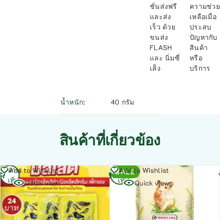
ชั่นส่งฟรี
ความช่วย
และส่ง
เหลือเมื่อ
เร็ว ด้วย
ประสบ
ขนส่ง
ปัญหากับ
FLASH
สินค้า
และ นิ่มซี่
หรือ
เส็ง
บริการ
น้ำหนัก
40 กรัม
สินค้าที่เกี่ยวข้อง
อ่าน
อ่าน
Add to Wishlist
Add to Wishlist
SALE
เพิ่ม
เพิ่ม
Quick view
Quick view