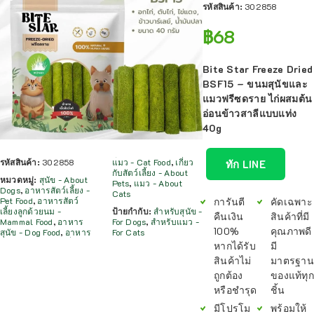
รหัสสินค้า:
302858
฿
68
Bite Star Freeze Dried
BSF15 – ขนมสุนัขและ
แมวฟรีซดราย ไก่ผสมต้น
อ่อนข้าวสาลีแบบแท่ง
40g
รหัสสินค้า:
302858
แมว - Cat Food
,
เกี่ยว
ทัก LINE
กับสัตว์เลี้ยง - About
หมวดหมู่:
สุนัข - About
Pets
,
แมว - About
Dogs
,
อาหารสัตว์เลี้ยง -
Cats
การันตี
คัดเฉพาะ
Pet Food
,
อาหารสัตว์
เลี้ยงลูกด้วยนม -
ป้ายกำกับ:
สำหรับสุนัข -
คืนเงิน
สินค้าที่มี
Mammal Food
,
อาหาร
For Dogs
,
สำหรับแมว -
100%
คุณภาพดี
สุนัข - Dog Food
,
อาหาร
For Cats
หากได้รับ
มี
สินค้าไม่
มาตรฐาน
ถูกต้อง
ของแท้ทุก
หรือชำรุด
ชิ้น
มีโปรโม
พร้อมให้