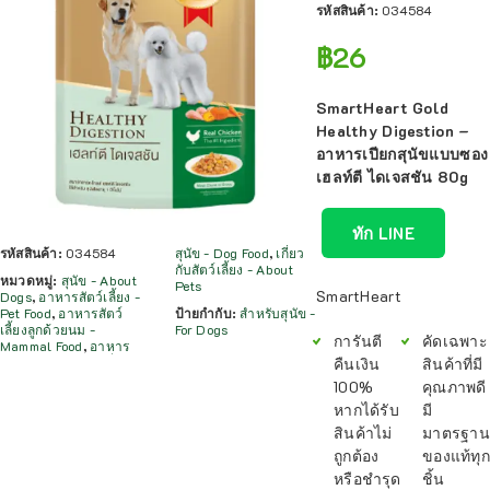
รหัสสินค้า:
034584
฿
26
SmartHeart Gold
Healthy Digestion –
อาหารเปียกสุนัขแบบซอง
เฮลท์ตี ไดเจสชัน 80g
ทัก LINE
รหัสสินค้า:
034584
สุนัข - Dog Food
,
เกี่ยว
กับสัตว์เลี้ยง - About
หมวดหมู่:
สุนัข - About
Pets
SmartHeart
Dogs
,
อาหารสัตว์เลี้ยง -
Pet Food
,
อาหารสัตว์
ป้ายกำกับ:
สำหรับสุนัข -
เลี้ยงลูกด้วยนม -
For Dogs
การันตี
คัดเฉพาะ
Mammal Food
,
อาหาร
คืนเงิน
สินค้าที่มี
100%
คุณภาพดี
หากได้รับ
มี
สินค้าไม่
มาตรฐาน
ถูกต้อง
ของแท้ทุก
หรือชำรุด
ชิ้น