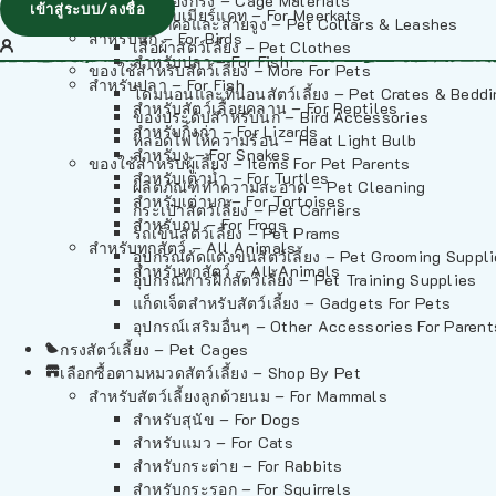
วัสดุรองกรง – Cage Materials
เข้าสู่ระบบ/ลงชื่อ
สำหรับเมียร์แคท – For Meerkats
ปลอกคอและสายจูง – Pet Collars & Leashes
สำหรับนก – For Birds
เสื้อผ้าสัตว์เลี้ยง – Pet Clothes
สำหรับปลา – For Fish
ของใช้สำหรับสัตว์เลี้ยง – More For Pets
สำหรับปลา – For Fish
โดมนอนและที่นอนสัตว์เลี้ยง – Pet Crates & Bedd
สำหรับสัตว์เลื้อยคลาน – For Reptiles
ของประดับสำหรับนก – Bird Accessories
สำหรับกิ้งก่า – For Lizards
หลอดไฟให้ความร้อน – Heat Light Bulb
สำหรับงู – For Snakes
ของใช้สำหรับผู้เลี้ยง – Items For Pet Parents
สำหรับเต่าน้ำ – For Turtles
ผลิตภัณฑ์ทำความสะอาด – Pet Cleaning
สำหรับเต่าบก – For Tortoises
กระเป๋าสัตว์เลี้ยง – Pet Carriers
สำหรับกบ – For Frogs
รถเข็นสัตว์เลี้ยง – Pet Prams
สำหรับทุกสัตว์ – All Animals
อุปกรณ์ตัดแต่งขนสัตว์เลี้ยง – Pet Grooming Suppl
สำหรับทุกสัตว์ – All Animals
อุปกรณ์การฝึกสัตว์เลี้ยง – Pet Training Supplies
แก็ดเจ็ตสำหรับสัตว์เลี้ยง – Gadgets For Pets
อุปกรณ์เสริมอื่นๆ – Other Accessories For Parent
กรงสัตว์เลี้ยง – Pet Cages
เลือกซื้อตามหมวดสัตว์เลี้ยง – Shop By Pet
สำหรับสัตว์เลี้ยงลูกด้วยนม – For Mammals
สำหรับสุนัข – For Dogs
สำหรับแมว – For Cats
สำหรับกระต่าย – For Rabbits
สำหรับกระรอก – For Squirrels