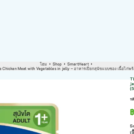
โฮม
Shop
SmartHeart
Chicken Meat with Vegetables in jelly – อาหารเปียกสุนัขแบบซอง เนื้อไก่พร
T
je
(
รห
S
เน