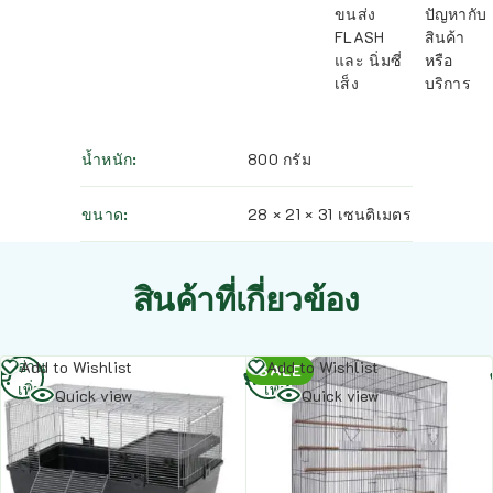
ขนส่ง
ปัญหากับ
FLASH
สินค้า
และ นิ่มซี่
หรือ
เส็ง
บริการ
น้ำหนัก
800 กรัม
ขนาด
28 × 21 × 31 เซนติเมตร
สินค้าที่เกี่ยวข้อง
อ่าน
อ่าน
Add to Wishlist
Add to Wishlist
SALE
เพิ่ม
เพิ่ม
Quick view
Quick view