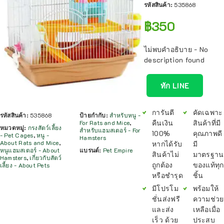
รหัสสินค้า:
535868
฿
350
ไม่พบคำอธิบาย - No
description found
ทัก LINE
การันตี
คัดเฉพาะ
รหัสสินค้า:
535868
ป้ายกำกับ:
สำหรับหนู -
คืนเงิน
สินค้าที่มี
For Rats and Mice
,
หมวดหมู่:
กรงสัตว์เลี้ยง
สำหรับแฮมสเตอร์ - For
100%
คุณภาพดี
- Pet Cages
,
หนู -
Hamsters
About Rats and Mice
,
หากได้รับ
มี
หนูแฮมสเตอร์ - About
แบรนด์:
Pet Empire
สินค้าไม่
มาตรฐาน
Hamsters
,
เกี่ยวกับสัตว์
ถูกต้อง
ของแท้ทุก
เลี้ยง - About Pets
หรือชำรุด
ชิ้น
มีโปรโม
พร้อมให้
ชั่นส่งฟรี
ความช่วย
และส่ง
เหลือเมื่อ
เร็ว ด้วย
ประสบ