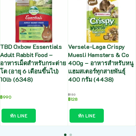
TBD Oxbow Essentials
Versele-Laga Crispy
Adult Rabbit Food –
Muesli Hamsters & Co
อาหารเม็ดสำหรับกระต่าย
400g – อาหารสำหรับหนู
โต (อายุ 6 เดือนขึ้นไป)
แฮมสเตอร์ทุกสายพันธุ์
10lb (6348)
400 กรัม (4438)
฿
150
฿
990
฿
128
ทัก LINE
ทัก LINE