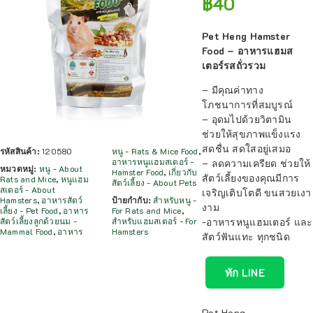
฿
40
Pet Heng Hamster
Food – อาหารแฮมส
เตอร์รสถั่วรวม
– มีคุณค่าทาง
โภชนาการที่สมบูรณ์
– อุดมไปด้วยวิตามิน
ช่วยให้สุขภาพแข็งแรง
สดชื่น สดใสอยู่เสมอ
รหัสสินค้า:
120580
หนู - Rats & Mice Food
,
อาหารหนูแฮมสเตอร์ -
– ลดความเครียด ช่วยให้
หมวดหมู่:
หนู - About
Hamster Food
,
เกี่ยวกับ
สัตว์เลี้ยงของคุณมีการ
Rats and Mice
,
หนูแฮม
สัตว์เลี้ยง - About Pets
สเตอร์ - About
เจริญเติบโตดี ขนสวยเงา
Hamsters
,
อาหารสัตว์
ป้ายกำกับ:
สำหรับหนู -
งาม
เลี้ยง - Pet Food
,
อาหาร
For Rats and Mice
,
-อาหารหนูแฮมเตอร์ และ
สัตว์เลี้ยงลูกด้วยนม -
สำหรับแฮมสเตอร์ - For
Mammal Food
,
อาหาร
Hamsters
สัตว์ฟันแทะ ทุกชนิด
ทัก LINE
Pet Heng