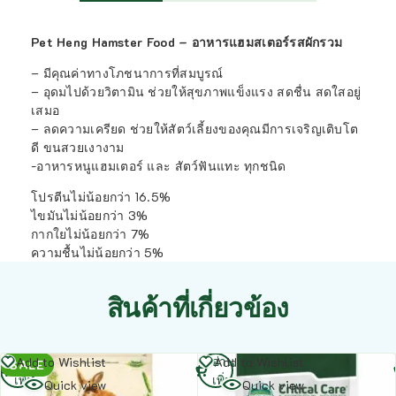
Pet Heng Hamster Food – อาหารแฮมสเตอร์รสผักรวม
– มีคุณค่าทางโภชนาการที่สมบูรณ์
– อุดมไปด้วยวิตามิน ช่วยให้สุขภาพแข็งแรง สดชื่น สดใสอยู่
เสมอ
– ลดความเครียด ช่วยให้สัตว์เลี้ยงของคุณมีการเจริญเติบโต
ดี ขนสวยเงางาม
-อาหารหนูแฮมเตอร์ และ สัตว์ฟันแทะ ทุกชนิด
โปรตีนไม่น้อยกว่า 16.5%
ไขมันไม่น้อยกว่า 3%
กากใยไม่น้อยกว่า 7%
ความชื้นไม่น้อยกว่า 5%
สินค้าที่เกี่ยวข้อง
อ่าน
อ่าน
Add to Wishlist
Add to Wishlist
SALE
เพิ่ม
เพิ่ม
Quick view
Quick view