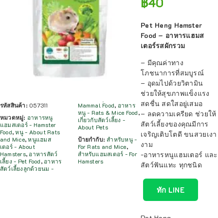
฿
40
Pet Heng Hamster
Food – อาหารแฮมส
เตอร์รสผักรวม
– มีคุณค่าทาง
โภชนาการที่สมบูรณ์
– อุดมไปด้วยวิตามิน
ช่วยให้สุขภาพแข็งแรง
สดชื่น สดใสอยู่เสมอ
รหัสสินค้า:
057311
Mammal Food
,
อาหาร
หนู - Rats & Mice Food
,
– ลดความเครียด ช่วยให้
หมวดหมู่:
อาหารหนู
เกี่ยวกับสัตว์เลี้ยง -
สัตว์เลี้ยงของคุณมีการ
แฮมสเตอร์ - Hamster
About Pets
Food
,
หนู - About Rats
เจริญเติบโตดี ขนสวยเงา
and Mice
,
หนูแฮมส
ป้ายกำกับ:
สำหรับหนู -
งาม
เตอร์ - About
For Rats and Mice
,
-อาหารหนูแฮมเตอร์ และ
Hamsters
,
อาหารสัตว์
สำหรับแฮมสเตอร์ - For
เลี้ยง - Pet Food
,
อาหาร
Hamsters
สัตว์ฟันแทะ ทุกชนิด
สัตว์เลี้ยงลูกด้วยนม -
ทัก LINE
Pet Heng