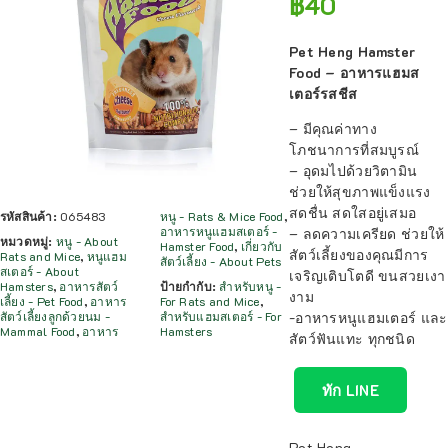
฿
40
Pet Heng Hamster
Food – อาหารแฮมส
เตอร์รสชีส
– มีคุณค่าทาง
โภชนาการที่สมบูรณ์
– อุดมไปด้วยวิตามิน
ช่วยให้สุขภาพแข็งแรง
สดชื่น สดใสอยู่เสมอ
รหัสสินค้า:
065483
หนู - Rats & Mice Food
,
อาหารหนูแฮมสเตอร์ -
– ลดความเครียด ช่วยให้
หมวดหมู่:
หนู - About
Hamster Food
,
เกี่ยวกับ
สัตว์เลี้ยงของคุณมีการ
Rats and Mice
,
หนูแฮม
สัตว์เลี้ยง - About Pets
สเตอร์ - About
เจริญเติบโตดี ขนสวยเงา
Hamsters
,
อาหารสัตว์
ป้ายกำกับ:
สำหรับหนู -
งาม
เลี้ยง - Pet Food
,
อาหาร
For Rats and Mice
,
-อาหารหนูแฮมเตอร์ และ
สัตว์เลี้ยงลูกด้วยนม -
สำหรับแฮมสเตอร์ - For
Mammal Food
,
อาหาร
Hamsters
สัตว์ฟันแทะ ทุกชนิด
ทัก LINE
Pet Heng