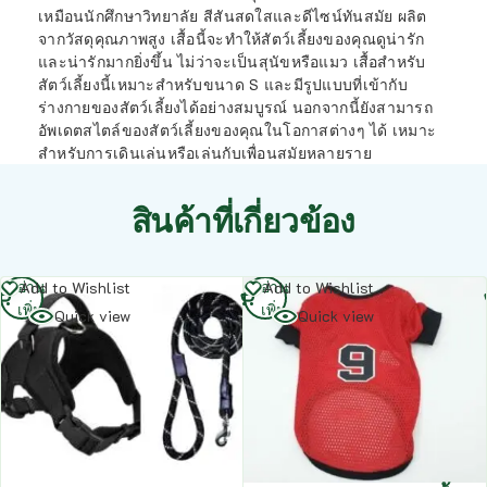
เหมือนนักศึกษาวิทยาลัย สีสันสดใสและดีไซน์ทันสมัย ผลิต
จากวัสดุคุณภาพสูง เสื้อนี้จะทำให้สัตว์เลี้ยงของคุณดูน่ารัก
และน่ารักมากยิ่งขึ้น ไม่ว่าจะเป็นสุนัขหรือแมว เสื้อสำหรับ
สัตว์เลี้ยงนี้เหมาะสำหรับขนาด S และมีรูปแบบที่เข้ากับ
ร่างกายของสัตว์เลี้ยงได้อย่างสมบูรณ์ นอกจากนี้ยังสามารถ
อัพเดตสไตล์ของสัตว์เลี้ยงของคุณในโอกาสต่างๆ ได้ เหมาะ
สำหรับการเดินเล่นหรือเล่นกับเพื่อนสมัยหลายราย
สินค้าที่เกี่ยวข้อง
อ่าน
อ่าน
Add to Wishlist
Add to Wishlist
เพิ่ม
เพิ่ม
Quick view
Quick view