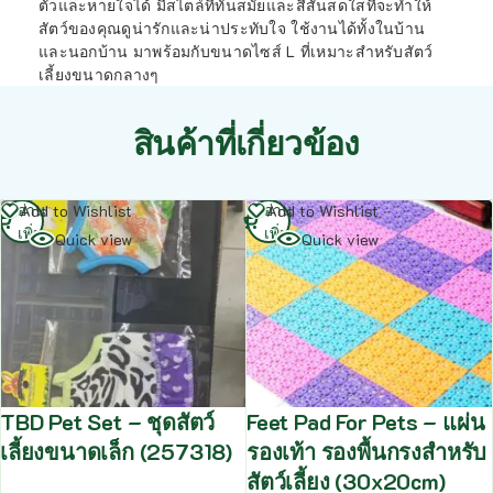
ตัวและหายใจได้ มีสไตล์ที่ทันสมัยและสีสันสดใสที่จะทำให้
สัตว์ของคุณดูน่ารักและน่าประทับใจ ใช้งานได้ทั้งในบ้าน
และนอกบ้าน มาพร้อมกับขนาดไซส์ L ที่เหมาะสำหรับสัตว์
เลี้ยงขนาดกลางๆ
สินค้าที่เกี่ยวข้อง
อ่าน
อ่าน
Add to Wishlist
Add to Wishlist
เพิ่ม
เพิ่ม
Quick view
Quick view
TBD Pet Set – ชุดสัตว์
Feet Pad For Pets – แผ่น
เลี้ยงขนาดเล็ก (257318)
รองเท้า รองพื้นกรงสำหรับ
สัตว์เลี้ยง (30x20cm)