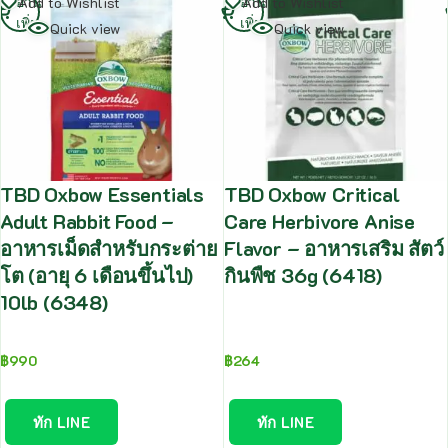
อ่าน
อ่าน
Add to Wishlist
Add to Wishlist
เพิ่ม
เพิ่ม
Quick view
Quick view
TBD Oxbow Essentials
TBD Oxbow Critical
Adult Rabbit Food –
Care Herbivore Anise
อาหารเม็ดสำหรับกระต่าย
Flavor – อาหารเสริม สัตว์
โต (อายุ 6 เดือนขึ้นไป)
กินพืช 36g (6418)
10lb (6348)
฿
990
฿
264
ทัก LINE
ทัก LINE