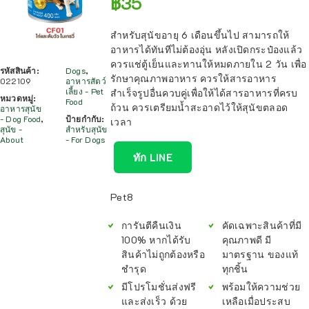
฿
35
สำหรับสุนัขอายุ 6 เดือนขึ้นไป สามารถให้
อาหารได้ทันทีไม่ต้องอุ่น หลังเปิดกระป๋องแล้ว
ควรแช่ตู้เย็นและทานให้หมดภายใน 2 วัน เพื่อ
รหัสสินค้า:
Dogs
,
รักษาคุณภาพอาหาร ควรให้สารอาหาร
022109
อาหารสัตว์
เลี้ยง - Pet
สำเร็จรูปอื่นควบคู่เพื่อให้ได้สารอาหารที่ครบ
หมวดหมู่:
Food
ถ้วน ควรเตรียมน้ำสะอาดไว้ให้สุนัขตลอด
อาหารสุนัข
- Dog Food
,
ป้ายกำกับ:
เวลา
สุนัข -
สำหรับสุนัข
About
- For Dogs
ทัก LINE
Pet8
การันตีคืนเงิน
คัดเฉพาะสินค้าที่มี
100% หากได้รับ
คุณภาพดี มี
สินค้าไม่ถูกต้องหรือ
มาตรฐาน ของแท้
ชำรุด
ทุกชิ้น
มีโปรโมชั่นส่งฟรี
พร้อมให้ความช่วย
และส่งเร็ว ด้วย
เหลือเมื่อประสบ